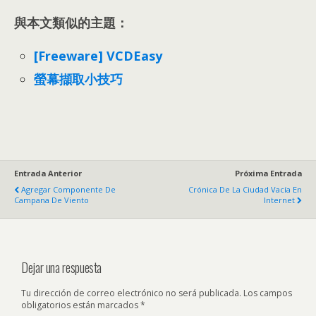
與本文類似的主題：
[Freeware] VCDEasy
螢幕擷取小技巧
Entrada Anterior
Próxima Entrada
Agregar Componente De
Crónica De La Ciudad Vacía En
Campana De Viento
Internet
Dejar una respuesta
Tu dirección de correo electrónico no será publicada.
Los campos
obligatorios están marcados
*