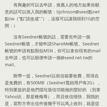
有興趣的可以去申請
，
推薦人的地方如果你願
意的話可以填入我的帳號
：
lijohnson@seed點net
點tw（
”
點
”
請改成
”.”），
這樣可以讓我得到1G的空
間
：）
沒有Seednet帳號的話
，
需要先申請一個
Seednet帳號
，
才能申請ShareMe帳號
。
Seednet
帳號的申請有點類似MSN
，
你可以拿你現有的mail
去申請
，
也可以順便申請一個@seed.net.tw的
mail
。
附帶一提
，
Seednet以前信箱要收費
，
而現在
是免費的
，
有500MB（Seednet寬頻用戶有2G）
，
特別要提的是他們擋垃圾信功能做的蠻好的 （別拿
Yahoo比
，
那是種侮辱）
，
而且收信很快
，
我指的
是
，
當對方寄出信件後幾乎可以馬上收到
，
就是從