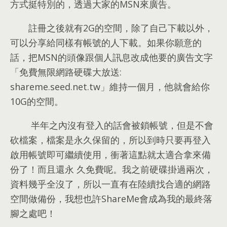
方式挺特別的
，
透過大家的MSN來廣告
。
註冊之後就有2G的空間
，
除了自己下載以外
，
可以分享給同樣有帳號的人下載
。
如果你願意的
話
，
把MSN的頭像跟個人訊息改成他要的廣告文字
「免費無限網路硬碟大放送
:
shareme.seed.net.tw」維持一個月
，
他就會給你
10G的空間
。
半年之內沒有登入的話會被鎖帳號
，
但是不會
砍檔案
，
檔案是永久保留的
，
所以到時只要再登入
啟用帳號即可繼續使用
，
衝著這點就太適合拿來備
份了！而且還永 久免費呢
。
我之前硬碟掛過兩次
，
資料幾乎全沒了
，
所以一直有在陸續找合適的網路
空間做備份
，
我想也許ShareMe會成為我的最終落
腳之處吧！