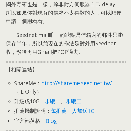
國外寄來也是一樣
，
除非對方伺服器自己 delay
，
所以如果你對現有的信箱不太喜歡的人
，
可以順便
申請一個用看看
。
Seednet mail唯一的缺點是信箱內的郵件只能
保存半年
，
所以我現在的作法是對外用Seednet
收
，
然後再用Gmail把POP過去
。
【相關連結】
ShareMe
：
http://shareme.seed.net.tw/
（IE Only）
升級成10G
：
步驟一
、
步驟二
推薦機制說明
：
每推薦一人加送1G
官方部落格
：
Blog