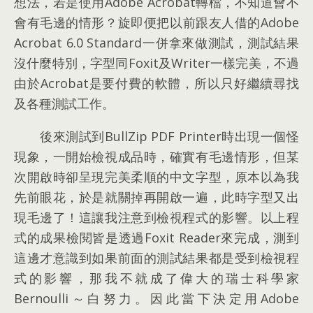
想法
，
若是使用Adobe Acrobat轉檔
，
不知道會不
會有毛邊的情形？旋即便把以前跟友人借的Adobe
Acrobat
6.0
Standard一併拿來做測試
，
測試結果
沒什麼特別
，
字型同Foxit及Writer一樣完美
，
不過
由於Acrobat是要付費的軟體
，
所以只好繼續尋找
及各種測試工作
。
後來測試到BullZip PDF Printer時出現一個怪
現象
，
一開始檢視成品時
，
確實有毛邊情形
，
但某
次開啟時卻呈現完美柔順的中文字型
，
原本以為我
先前眼花
，
於是就關掉再開啟一遍
，
此時字型又出
現毛邊了！這讓我注意到檢視程式的影響
。
以上程
式的成果檢閱皆是透過Foxit Reader來完成
，
測到
這邊才意識到如果前面的測試結果都是受到檢視程
式的影響
，
那我不就成了偉大的瑞士科學家
Bernoulli～白努力
。
因此當下決定用Adobe