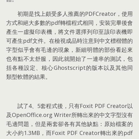
初期是找上頗受多人推薦的PDFCreator
，
使用
方式和絕大多數的pdf轉檔程式相同
，
安裝完畢後會
產生一虛擬印表機
，
將文件選擇列印至該印表機即
可產生pdf文件
。
在檢視成品時注意到中文標楷體的
字型似乎會有毛邊的現象
，
新細明體的部份看起來
也有點不太舒服
，
因此就開始了一連串的測試
，
包
括各種設定
、
核心Ghostscript的版本以及其他同
類型軟體的結果
。
試了4
、5
套程式後
，
只有Foxit PDF Creator以
及OpenOffice.org Writer所轉出來的中文字型沒有
毛邊問題
，
但是兩套卻各有其他缺點
：
原始檔案的
大小約1.3MB
，
而Foxit PDF Creator轉出來的pdf