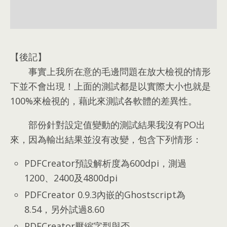
【後記】
事實上我所在意的毛邊問題在放大檢視的情形
下並不會出現！上面的測試都是以實際大小也就是
100%來檢視的
，
藉此來測試各軟體的差異性
。
部份針對設定值變動的測試結果我沒有PO出
來
，
因為輸出結果並沒有改變
，
包含下列情形
：
PDFCreator預設解析度為600dpi
，
測過
1200
、2400
及4800dpi
PDFCreator 0.9.3內嵌的Ghostscript為
8.54
，
另外試過8.60
PDFCreator壓縮字型與否