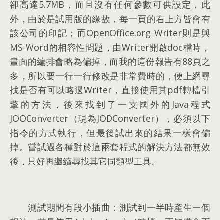
卻高達5.7MB
，
而且沒有任何參數可供設定
，
此
外
，
由於是試用版的緣故
，
每一頁的右上方皆會有
該公司的印記
；
而OpenOffice.org Writer則是與
MS-Word的相容性問題
，
由Writer開啟doc檔時
，
畫面的編排會略為偏掉
，
而我的這份報告有88頁之
多
，
所以要一行一行修改是非常費時的
，
便上網尋
找是否有可以略過Writer
，
直接使用其pdf轉檔引
擎的方法
，
後來找到了一支國外的Java程式
JOOConverter（現為JODConverter）
，
必須以下
指令的方式執行
，
但最後試出來的結果一樣會偏
掉
。
嘗試過各種對於這兩套程式的解決方法都無效
後
，
只好再繼續尋找其它同類型工具
。
測試期間有段小插曲
：
測試到一半時產生一個