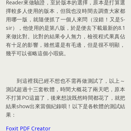
Reader來做驗證
，
至於版本的選擇
，
原本是打算選
擇較多人使用的版本
，
但我也沒時間去調查大家都
用哪一版
，
就隨便抓了一個人來問（沒錯！又是S-
sir）
，
他使用的是第八版
，
於是便去下載最新的8.1
來做比對
。
比對的結果令人無力
，
檢視程式果真佔
有十足的影響
，
雖然還是有毛邊
，
但是很不明顯
，
幾乎可以省略這個小瑕疵
。
到這裡我已經不想也不需再做測試了
，
以上～
測試超過十三套軟體
，
時間大概花了兩天吧
，
原本
不打算PO這篇了
，
後來想說既然時間都花了
，
就把
結果show出來當個紀錄唄！以下是各軟體的測試結
果
：
Foxit PDF Creator