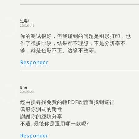
过客1
2009/04/13
你的测试很好
，
但我碰到的问题是图形打印
，
也
作了很多比较
，
结果都不理想
，
不是分辨率不
够
，
就是色彩不正
、
边缘不整等
。
Responder
Ene
2009/04/04
經由搜尋找免費的轉PDF軟體而找到這裡
佩服你測式的耐性
謝謝你的經驗分享
不過
,
最後你是選用哪一款呢
?
Responder