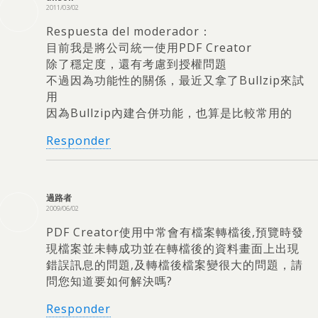
2011/03/02
Respuesta del moderador：
目前我是將公司統一使用PDF Creator
除了穩定度
，
還有考慮到授權問題
不過因為功能性的關係
，
最近又拿了Bullzip來試
用
因為Bullzip內建合併功能
，
也算是比較常用的
Responder
過路者
2009/06/02
PDF Creator使用中常會有檔案轉檔後
,
預覽時發
現檔案並未轉成功並在轉檔後的資料畫面上出現
錯誤訊息的問題
,
及轉檔後檔案變很大的問題
，
請
問您知道要如何解決嗎
?
Responder