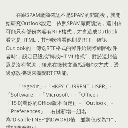
在跟SPAM廠商確認不是SPAM的問題後
，
就開
始研究Outlook設定
，
依照SPAM廠商說法
，
這封信
可能只有部份內容有RTF格式
，
才會造成Outlook
看它是HTML
，
其他軟體看他則是RTF
。
確認
Outlook的「傳送RTF格式的郵件給網際網路收件
者時
:
」設定已設成
”
轉成HTML格式
”，
對於這封信
還是沒有幫助
，
後來在微軟文章找到解決方式
，
透
過修改機碼來關閉RTF功能
。
「regedit」-「HKEY_CURRENT_USER」-
「Software」-「Microsoft」-「Office」-
「15.0
(
看你的Office版本而定
)
」-「Outlook」-
「Preferences」
，
右鍵新增一組名
為
”
DisableTNEF
”
的DWORD值
，
並將值改為
”1″，
重開機後即可
。