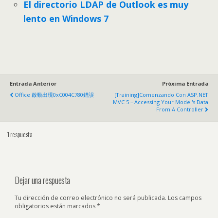
El directorio LDAP de Outlook es muy
lento en Windows 7
Entrada Anterior
Próxima Entrada
Office 啟動出現0xC004C780錯誤
[training]Comenzando Con ASP.NET
MVC 5
– Accessing Your Model's Data
From A Controller
1 respuesta
Dejar una respuesta
Tu dirección de correo electrónico no será publicada.
Los campos
obligatorios están marcados
*