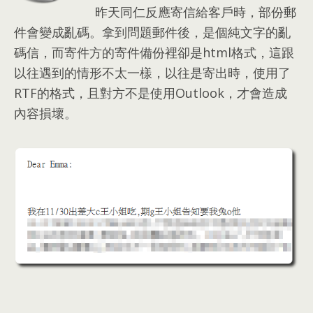
昨天同仁反應寄信給客戶時
，
部份郵
件會變成亂碼
。
拿到問題郵件後
，
是個純文字的亂
碼信
，
而寄件方的寄件備份裡卻是html格式
，
這跟
以往遇到的情形不太一樣
，
以往是寄出時
，
使用了
RTF的格式
，
且對方不是使用Outlook
，
才會造成
內容損壞
。