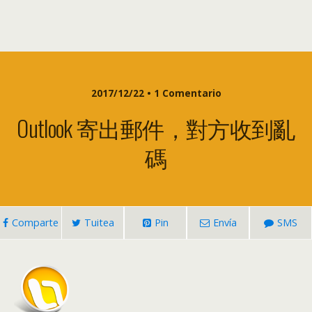
2017/12/22 • 1 Comentario
Outlook 寄出郵件
，
對方收到亂
碼
Comparte
Tuitea
Pin
Envía
SMS