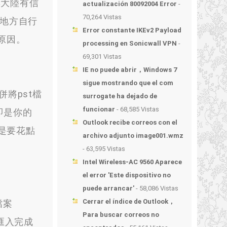
與大陸有信
actualización 80092004 Error
-
70,264 Vistas
的地方自行
Error constante IKEv2 Payload
原因
。
processing en Sonicwall VPN
-
69,301 Vistas
IE no puede abrir，Windows 7
sigue mostrando que el com
併將pst檔
surrogate ha dejado de
funcionar
- 68,585 Vistas
即是你的
Outlook recibe correos con el
是要花點
archivo adjunto image001.wmz
- 63,595 Vistas
Intel Wireless-AC 9560 Aparece
el error 'Este dispositivo no
puede arrancar'
- 58,086 Vistas
Cerrar el índice de Outlook，
檔案
Para buscar correos no
匯入完成