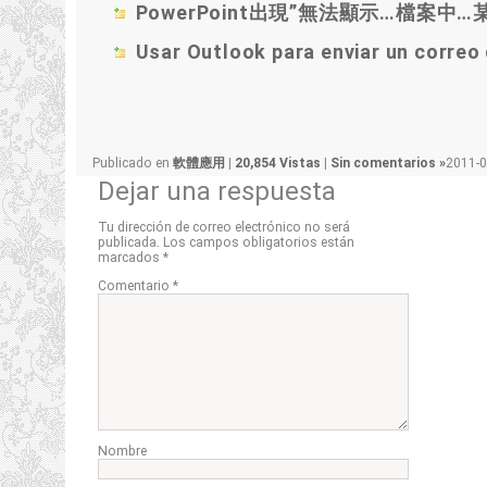
PowerPoint出現
”
無法顯示
…
檔案中
…
Usar Outlook para enviar un correo 
Publicado en
軟體應用
|
20,854 Vistas
|
Sin comentarios »
2011-0
Dejar una respuesta
Tu dirección de correo electrónico no será
publicada.
Los campos obligatorios están
marcados
*
Comentario
*
Nombre