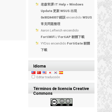
老森常譚 IT Help » Windows
Update 更新 WSUS 出現
0x80244007 錯誤
encendido
WSUS
常見問題整理
Aaron Leftwich
encendido
FortiWiFi / FortiAP 韌體下載
YYDss
encendido
FortiGate 韌體
下載
Idioma
Editar traducción
Términos de licencia Creative
Commons