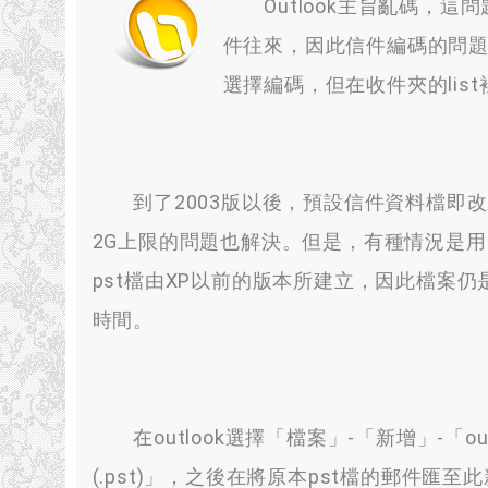
Outlook主旨亂碼
，
這問
件往來
，
因此信件編碼的問
選擇編碼
，
但在收件夾的list
到了2003版以後
，
預設信件資料檔即改成
2G上限的問題也解決
。
但是
，
有種情況是用
pst檔由XP以前的版本所建立
，
因此檔案仍是
時間
。
在outlook選擇「檔案」-「新增」-「out
(.
pst
)」，
之後在將原本pst檔的郵件匯至此新