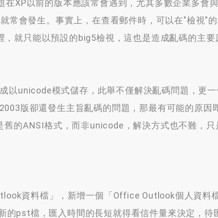
題在XP以前的版本應該常會遇到
，
尤其多數企業多會
題就常會發生
。
事實上
，
在查看郵件時
，
可以在"檢視"
裡
，
就只能以預設的big5檢視
，
這也是造成亂碼的主要
以unicode模式儲存
，
此舉不僅解決亂碼問題
，
更一
2003版卻還發生主旨亂碼的問題
，
那最有可能的原因
舊的ANSI格式
，
而非unicode
，
解決方式也不難
，
只
look資料檔」
，
新增一個「Office Outlook個人資料
的pst檔
，
匯入時間的長短就得看信件量來決定
，
待