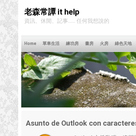
老森常譚 it help
資訊、休閒、記事...... 任何我想說的
Home
單車生活
練功房
書房
火房
綠色天地
Asunto de Outlook con caractere