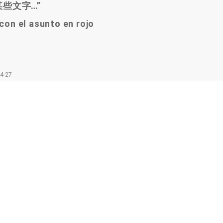
某些文字
…”
con el asunto en rojo
4-27