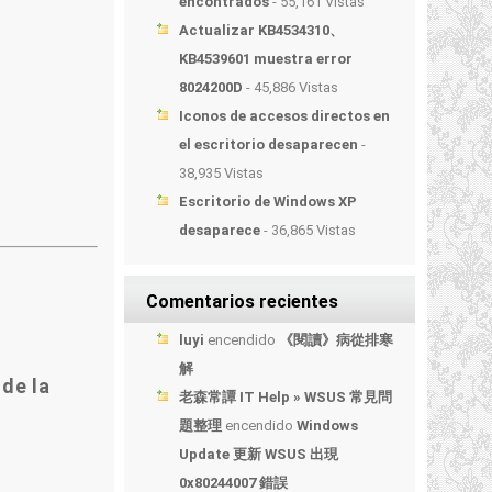
encontrados
- 55,161 Vistas
Actualizar KB4534310、
KB4539601 muestra error
8024200D
- 45,886 Vistas
Iconos de accesos directos en
el escritorio desaparecen
-
38,935 Vistas
Escritorio de Windows XP
desaparece
- 36,865 Vistas
Comentarios recientes
luyi
encendido
《閱讀》病從排寒
解
de la
老森常譚 IT Help » WSUS 常見問
題整理
encendido
Windows
Update 更新 WSUS 出現
0x80244007 錯誤