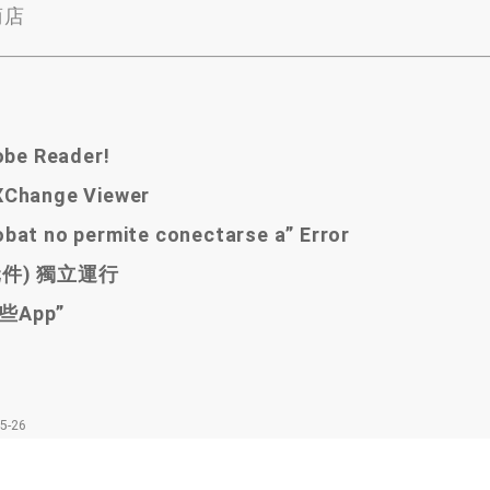
商店
obe Reader!
ange Viewer
bat no permite conectarse a” Error
元件
)
獨立運行
些App
”
5-26