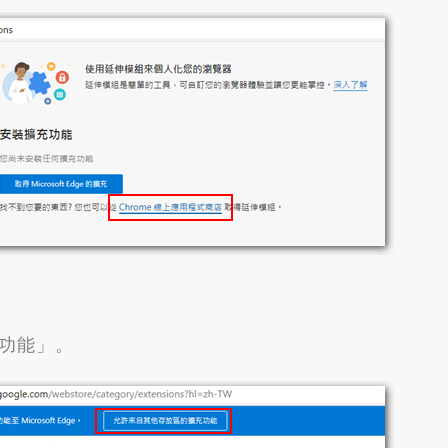
充功能」
。