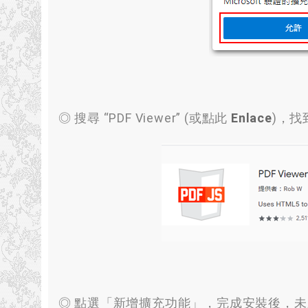
◎ 搜尋
“
PDF Viewer
” (
或點此
Enlace
)，
找
◎ 點選「新增擴充功能」
，
完成安裝後
，
未