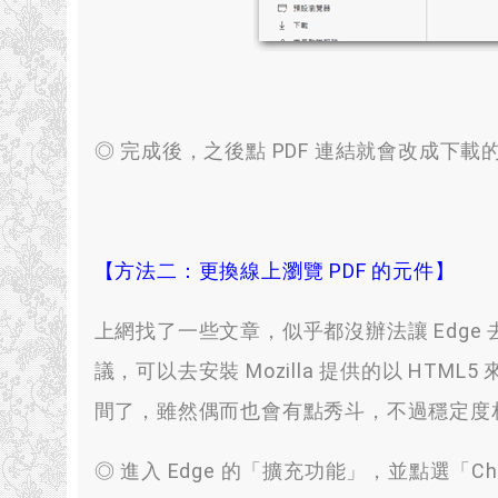
◎ 完成後
，
之後點 PDF 連結就會改成下載
【方法二
：
更換線上瀏覽 PDF 的元件】
上網找了一些文章
，
似乎都沒辦法讓 Edge 去使
議
，
可以去安裝 Mozilla 提供的以 HTML
間了
，
雖然偶而也會有點秀斗
，
不過穩定度
◎ 進入 Edge 的「擴充功能」
，
並點選「Ch