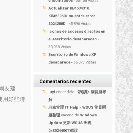
encontrados
- 55,168 Vistas
Actualizar KB4534310、
KB4539601 muestra error
8024200D
- 45,896 Vistas
Iconos de accesos directos en
el escritorio desaparecen
-
38,938 Vistas
Escritorio de Windows XP
desaparece
- 36,873 Vistas
Comentarios recientes
網友建
luyi
encendido
《閱讀》病從排寒
已經使用好些時
解
老森常譚 IT Help » WSUS 常見問
題整理
encendido
Windows
Update 更新 WSUS 出現
0x80244007 錯誤