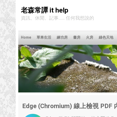
老森常譚 it help
資訊、休閒、記事...... 任何我想說的
Home
單車生活
練功房
書房
火房
綠色天地
Edge (Chromium) 線上檢視 PD