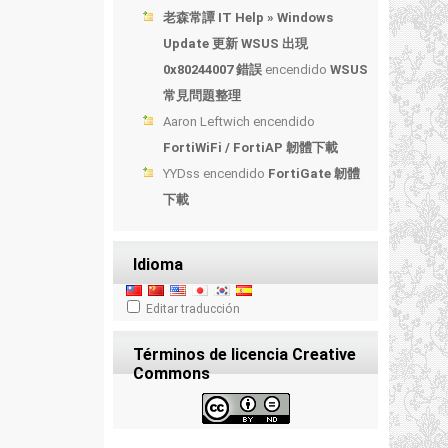
老森常譚 IT Help » Windows
Update 更新 WSUS 出現
0x80244007 錯誤
encendido
WSUS
常見問題整理
Aaron Leftwich
encendido
FortiWiFi / FortiAP 韌體下載
YYDss
encendido
FortiGate 韌體
下載
Idioma
Editar traducción
Términos de licencia Creative
Commons