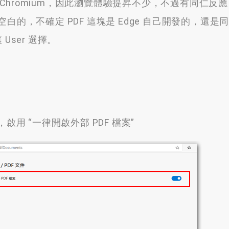
改為 Chromium，因此瀏覽體驗提昇不少，不過有同仁反
是空白的，
不確定 PDF 這塊是 Edge 自己開發的
，
還是
User 選擇
。
，
啟用
“
一律開啟外部 PDF 檔案
”