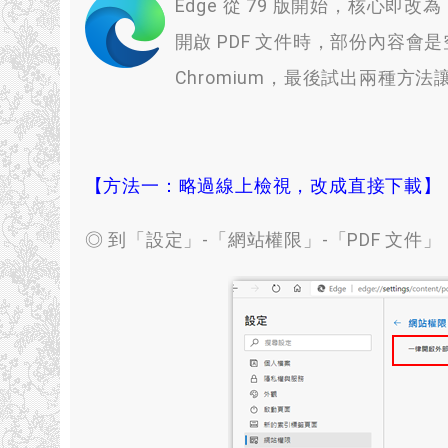
Edge 從 79 版開始，核心即
開啟 PDF 文件時，部份內容會
Chromium
，
最後試出兩種方法讓 
【方法一
：
略過線上檢視
，
改成直接下載】
◎ 到「設定」-「網站權限」-「PDF 文件」