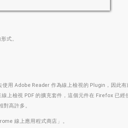
的形式
。
用 Adobe Reader 作為線上檢視的 Plugin
，
因此有
5 來線上檢視 PDF 的擴充套件
，
這個元件在 Firefox 
相對高許多
。
rome 線上應用程式商店」
。