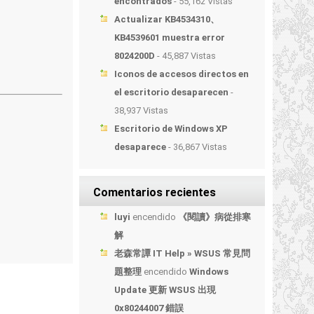
encontrados
- 55,162 Vistas
Actualizar KB4534310、
KB4539601 muestra error
8024200D
- 45,887 Vistas
Iconos de accesos directos en
el escritorio desaparecen
-
38,937 Vistas
Escritorio de Windows XP
desaparece
- 36,867 Vistas
Comentarios recientes
luyi
encendido
《閱讀》病從排寒
解
老森常譚 IT Help » WSUS 常見問
題整理
encendido
Windows
Update 更新 WSUS 出現
0x80244007 錯誤