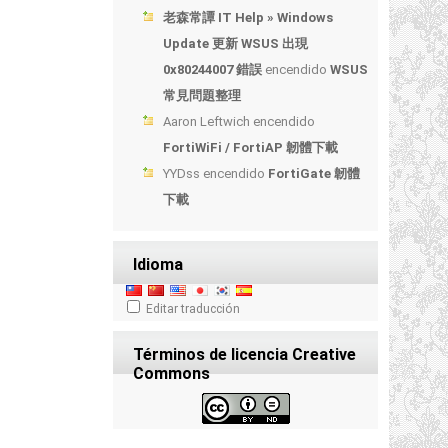
老森常譚 IT Help » Windows
Update 更新 WSUS 出現
0x80244007 錯誤
encendido
WSUS
常見問題整理
Aaron Leftwich
encendido
FortiWiFi / FortiAP 韌體下載
YYDss
encendido
FortiGate 韌體
下載
Idioma
Editar traducción
Términos de licencia Creative
Commons