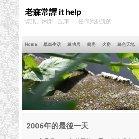
老森常譚 it help
資訊、休閒、記事...... 任何我想說的
Home
單車生活
練功房
書房
火房
綠色天地
2006
年的最後一天