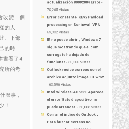
actualización 80092004 Error
-
70,265 Vistas
會改變一個
Error constante IKEv2 Payload
processing en Sonicwall VPN
-
樣的人
69,302 Vistas
此
。
下部
IE no puede abrir，Windows 7
sigue mostrando que el com
己的時
surrogate ha dejado de
本書看了4
funcionar
- 68,588 Vistas
究所的考
Outlook recibe correos con el
archivo adjunto image001.wmz
- 63,596 Vistas
Intel Wireless-AC 9560 Aparece
什麼事
，
el error 'Este dispositivo no
少！
puede arrancar'
- 58,086 Vistas
Cerrar el índice de Outlook，
Para buscar correos no