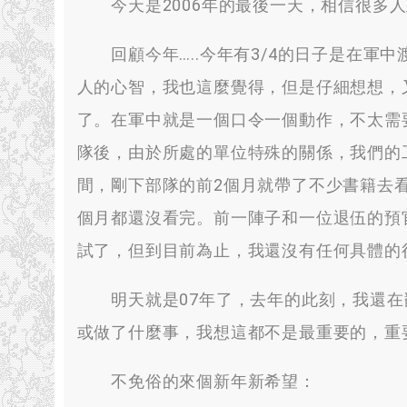
今天是2006年的最後一天
，
相信很多人
回顧今年
…..
今年有3/4的日子是在軍中
人的心智
，
我也這麼覺得
，
但是仔細想想
，
了
。
在軍中就是一個口令一個動作
，
不太需
隊後
，
由於所處的單位特殊的關係
，
我們的
間
，
剛下部隊的前2個月就帶了不少書籍去
個月都還沒看完
。
前一陣子和一位退伍的預
試了
，
但到目前為止
，
我還沒有任何具體的
明天就是07年了
，
去年的此刻
，
我還在
或做了什麼事
，
我想這都不是最重要的
，
重
不免俗的來個新年新希望
：