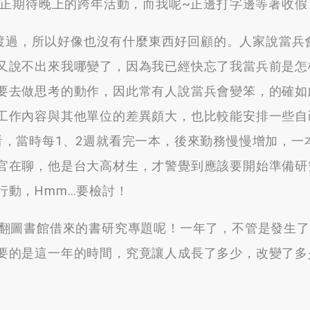
正期待晚上的跨年活動
，
而我呢~正邊打字邊等著收假
渡過
，
所以好像也沒有什麼東西好回顧的
。
人家說當兵
又說不出來我哪變了
，
因為我已經快忘了我當兵前是怎
要去做思考的動作
，
因此常有人說當兵會變笨
，
的確如
工作內容與其他單位的差異頗大
，
也比較能安排一些自
看
，
當時每1
、2
週就看完一本
，
後來勤務慢慢增加
，
一
官在聊
，
他是台大高材生
，
才警覺到應該要開始準備研
行動
，Hmm…
要檢討！
翻圖書館借來的書研究專題呢！一年了
，
不管是發生了
要的是這一年的時間
，
究竟讓人成長了多少
，
改變了多