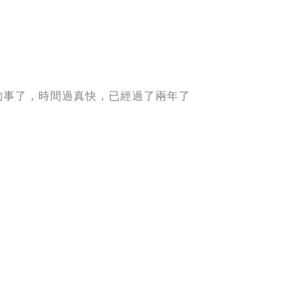
的事了
，
時間過真快
，
已經過了兩年了