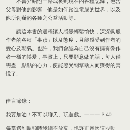
本書介紹他一路成長到現在的各種記錄
，
包含
父母對他的影響
，
他是如何踏進電腦的世界
，
以及
他所創辦的各種之公益活動等
。
讀這本書的過程讓人感覺輕鬆愉快
，
深深佩服
作者的各種「事蹟」以及態度
，
且能感受到作者的
愛心及朝氣
。
也許
，
我們會認為自己沒有擁有像作
者一樣的博愛
，
事實上
，
只要願意做的話
，
每人僅
需盡一點點的心力
，
便能感受到幫助人而獲得的喜
悅了
。
佳言節錄
：
我要加油！不可以聊天
、
玩遊戲
。———
P.40
每當遇到瓶頸時我總不放棄
，
也許正是因這股動