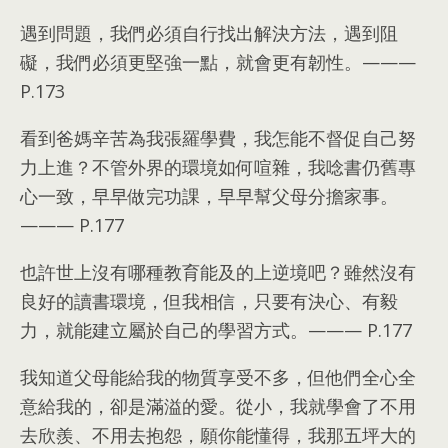
遇到問題
，
我們必須自行找出解決方法
，
遇到阻
礙
，
我們必須更堅強一點
，
就會更有韌性
。———
P.173
看到爸媽辛苦為我張羅學費
，
我怎能不督促自己努
力上進？不管外界的環境如何喧雜
，
我唸書仍舊專
心一致
，
早早做完功課
，
早早幫父母分擔家事
。
———
P.177
也許世上沒有哪種教育能及的上逆境吧？雖然沒有
良好的讀書環境
，
但我相信
，
只要有決心
、
有毅
力
，
就能建立屬於自己的學習方式
。———
P.177
我知道父母能給我的物質享受不多
，
但他們全心全
意給我的
，
卻是滿溢的愛
。
從小
，
我就學會了不用
去欣羨
、
不用去抱怨
，
願你能懂得
，
我那五坪大的