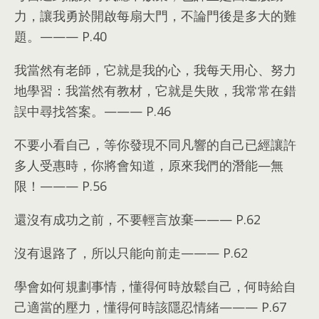
力
，
讓我勇於開啟每扇大門
，
不論門後是多大的難
題
。———
P.40
我當然有老師
，
它就是我的心
，
我每天用心
、
努力
地學習
：
我當然有教材
，
它就是失敗
，
我常常在錯
誤中尋找答案
。———
P.46
不要小看自己
，
等你發現不同凡響的自己已經讓許
多人受惠時
，
你將會知道
，
原來我們的潛能
—
無
限！
———
P.56
還沒有成功之前
，
不要輕言放棄
———
P.62
沒有退路了
，
所以只能向前走
———
P.62
學會如何規劃事情
，
懂得何時放鬆自己
，
何時給自
己適當的壓力
，
懂得何時該隱忍情緒
———
P.67