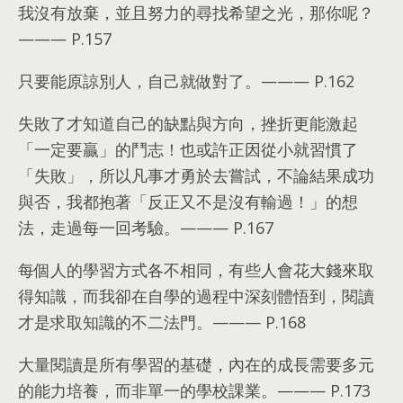
我沒有放棄
，
並且努力的尋找希望之光
，
那你呢？
———
P.157
只要能原諒別人
，
自己就做對了
。———
P.162
失敗了才知道自己的缺點與方向
，
挫折更能激起
「一定要贏」的鬥志！也或許正因從小就習慣了
「失敗」
，
所以凡事才勇於去嘗試
，
不論結果成功
與否
，
我都抱著「反正又不是沒有輸過！」的想
法
，
走過每一回考驗
。———
P.167
每個人的學習方式各不相同
，
有些人會花大錢來取
得知識
，
而我卻在自學的過程中深刻體悟到
，
閱讀
才是求取知識的不二法門
。———
P.168
大量閱讀是所有學習的基礎
，
內在的成長需要多元
的能力培養
，
而非單一的學校課業
。———
P.173