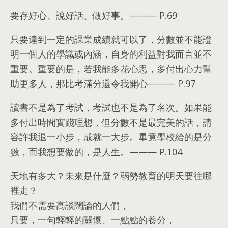
要存好心
、
說好話
、
做好事
。———
P.69
只要達到一定的課業成績就可以了
，
分數並不能證
明一個人的學識或內涵
，
自身的利益對我而言並不
重要
。
重要的是
，
若我能多花心思
，
多付出心力幫
助更多人
，
那比考滿分還令我開心
———
P.97
讀書不是為了考試
，
考試也不是為了名次
。
如果能
多付出時間實踐理想
，
但分數不是最完美的話
，
請
容許我退一小步
，
成就一大步
。
畢竟學校給的是分
數
，
而我想要做的
，
是人生
。———
P.104
天地有多大？未來是什麼？弱勢教育的明天要往哪
裡走？
我們不需要高談闊論的人們
，
只要
，
一句輕輕的關懷
、
一點點的養分
，