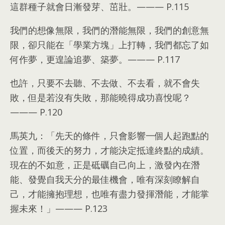
這群種子就會日漸發芽
、
茁壯
。———
P.115
我們的想像無限
，
我們的潛能無限
，
我們的創意無
限
，
卻只能在「學業方塊」上打轉
，
我們都忘了如
何作夢
，
更遑論追夢
、
築夢
。———
P.117
也許
，
只要不去聽
、
不去做
、
不去看
，
就不會失
敗
，
但是若沒有失敗
，
那能曉得成功喜悅呢？
———
P.120
馬英九
：
「先天的條件
，
只會影響一個人起跑點的
位置
，
而後天的努力
，
才能決定抵達終點的成績
。
現在的不如意
，
正是砥礪自己向上
，
激發內在潛
能
、
發覺自我天分的最佳機會
，
唯有深刻瞭解自
己
，
才能擁抱理想
，
也唯有盡力發揮潛能
，
才能掌
握未來！」
———
P.123