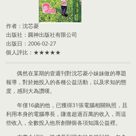
作者：
沈芯菱
出版社：
圓神出版社有限公司
出版日：2006-02-27
個人評比：★★★★★
偶然在某期的壹週刊對沈芯菱小妹妹做的專題
報導
，
對於她投入的各種公益活動
，
以及求知的態
度
，
感到大為讚嘆
。
年僅16歲的他
，
已獲得31張電腦相關執照
，
且
利用本身的電腦專長
，
賺進超過百萬的收入
，
而這
些收入
，
全數投入他所創辦個各項知識公益裡
。