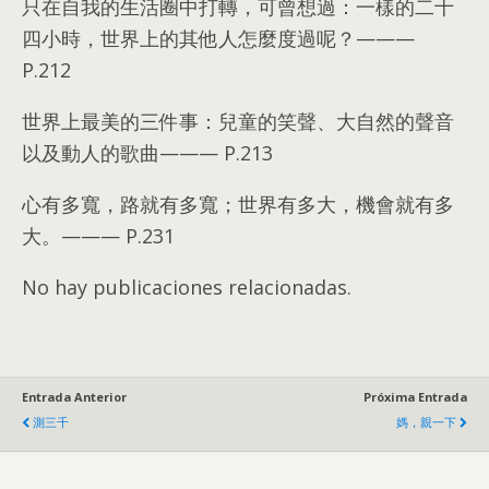
只在自我的生活圈中打轉
，
可曾想過
：
一樣的二十
四小時
，
世界上的其他人怎麼度過呢？
———
P.212
世界上最美的三件事
：
兒童的笑聲
、
大自然的聲音
以及動人的歌曲
———
P.213
心有多寬
，
路就有多寬
；
世界有多大
，
機會就有多
大
。———
P.231
No hay publicaciones relacionadas.
Entrada Anterior
Próxima Entrada
測三千
媽
，
親一下