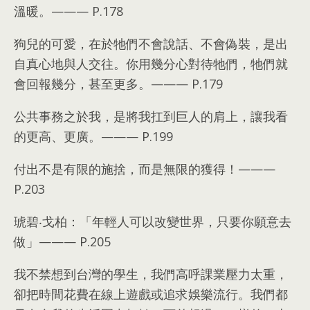
溫暖
。———
P.178
狗兒的可愛
，
在於牠們不會說話
、
不會偽裝
，
是出
自真心地與人交往
。
你用幾分心對待牠們
，
牠們就
會回報幾分
，
甚至更多
。———
P.179
公共事務之於我
，
是將我扛到巨人的肩上
，
讓我看
的更高
、
更廣
。———
P.199
付出不是有限的施捨
，
而是無限的獲得！
———
P.203
琥碧‧戈柏
：
「年輕人可以改變世界
，
只要你願意去
做」
———
P.205
我不禁想到台灣的學生
，
我們高呼課業壓力太重
，
卻把時間花費在線上遊戲或追求娛樂流行
。
我們都