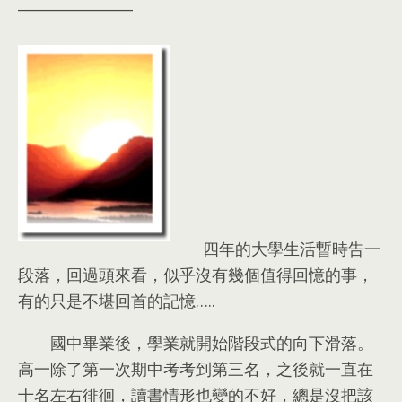
________________
四年的大學生活暫時告一
段落
，
回過頭來看
，
似乎沒有幾個值得回憶的事
，
有的只是不堪回首的記憶
…..
國中畢業後
，
學業就開始階段式的向下滑落
。
高一除了第一次期中考考到第三名
，
之後就一直在
十名左右徘徊
，
讀書情形也變的不好
，
總是沒把該