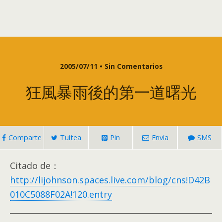
2005/07/11 • Sin Comentarios
狂風暴雨後的第一道曙光
Comparte
Tuitea
Pin
Envía
SMS
Citado de：
http://lijohnson.spaces.live.com/blog/cns!D42B
010C5088F02A!120.entry
___________________________________________________