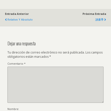
Entrada Anterior
Próxima Entrada
Relativo Y Absoluto
讀書季
Dejar una respuesta
Tu dirección de correo electrónico no será publicada.
Los campos
obligatorios están marcados
*
Comentario
*
Nombre