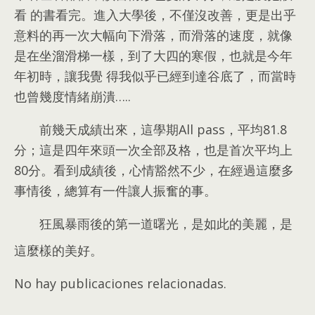
看 的書看完
。
進入大學後
，
不僅沒改善
，
更是出乎
意料的再一次大幅向下滑落
，
而滑落的速度
，
就像
是在坐溜滑梯一樣
，
到了大四的寒假
，
也就是今年
年初時
，
讓我覺 得我似乎已經到達谷底了
，
而當時
也曾幾度情緒崩潰
…..
前幾天成績出來
，
這學期All pass
，
平均81.8
分
；
這是四年來頭一次全部及格
，
也是首次平均上
80分
。
看到成績後
，
心情豁然不少
，
在經過這麼多
事情後
，
總算有一件讓人振奮的事
。
狂風暴雨後的第一道曙光
，
是如此的美麗
，
是
這麼樣的美好
。
No hay publicaciones relacionadas.