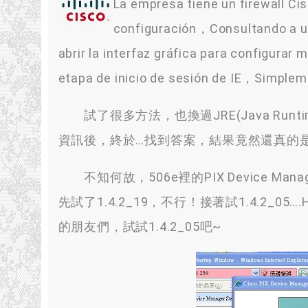
La empresa tiene un firewall Ci
configuración，Consultando a 
abrir la interfaz gráfica para configura
etapa de inicio de sesión de IE，Simple
試了很多方法
，
也換過JRE
(
Java Runt
資訊後
，
終於
…
找到答案
，
結果竟然還真的是
不知何故
，506
e裡的PIX Device Mana
先試了1.4.2_19
，
不行！接著試1.4.2_05
…
的朋友們
，
試試1.4.2_05吧~