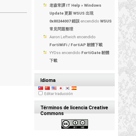
老森常譚 IT Help » Windows
Update 更新 WSUS 出現
0x80244007 錯誤
encendido
WSUS
常見問題整理
Aaron Leftwich
encendido
FortiWiFi / FortiAP 韌體下載
YYDss
encendido
FortiGate 韌體
下載
Idioma
Editar traducción
Términos de licencia Creative
Commons