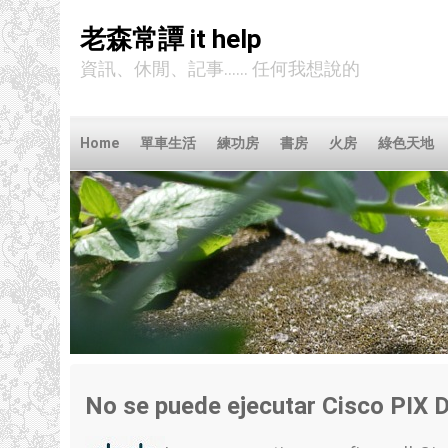
老森常譚 it help
資訊、休閒、記事...... 任何我想說的
Home
單車生活
練功房
書房
火房
綠色天地
No se puede ejecutar Cisco PIX 