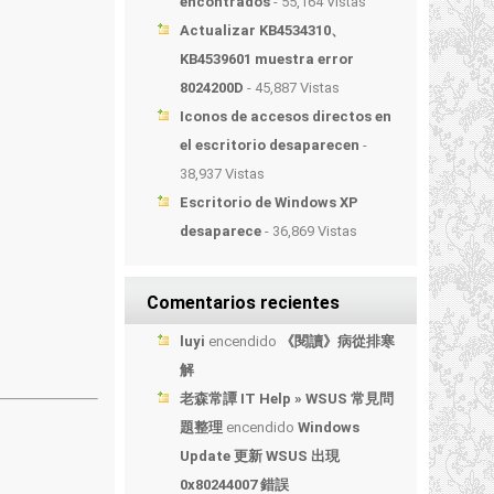
encontrados
- 55,164 Vistas
Actualizar KB4534310、
KB4539601 muestra error
8024200D
- 45,887 Vistas
Iconos de accesos directos en
el escritorio desaparecen
-
38,937 Vistas
Escritorio de Windows XP
desaparece
- 36,869 Vistas
Comentarios recientes
luyi
encendido
《閱讀》病從排寒
解
老森常譚 IT Help » WSUS 常見問
題整理
encendido
Windows
Update 更新 WSUS 出現
0x80244007 錯誤