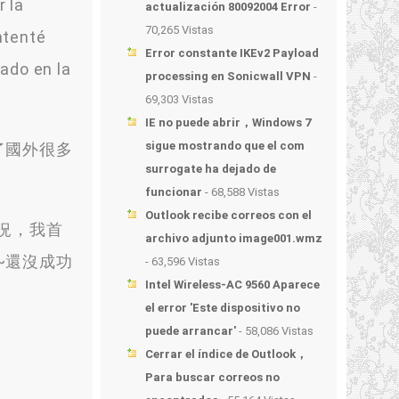
 la
actualización 80092004 Error
-
70,265 Vistas
ntenté
Error constante IKEv2 Payload
ado en la
processing en Sonicwall VPN
-
69,303 Vistas
IE no puede abrir，Windows 7
sigue mostrando que el com
了國外很多
surrogate ha dejado de
funcionar
- 68,588 Vistas
Outlook recibe correos con el
況
，
我首
archivo adjunto image001.wmz
o~還沒成功
- 63,596 Vistas
Intel Wireless-AC 9560 Aparece
el error 'Este dispositivo no
puede arrancar'
- 58,086 Vistas
Cerrar el índice de Outlook，
Para buscar correos no