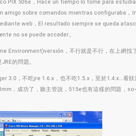
sco PIX 506e，Hace un tiempo lo tomé para estudiar
un amigo sobre comandos mientras configuraba，I
r mediante web，El resultado siempre se queda atasc
mente no se puede acceder。
ime Environment
)versión，
不行就是不行
，
在上網找
JRE的問題
。
ger
3.0，
不吃jre 1.6.x
，
也不吃1.5.x
，
至於1.4.x
…
看狀
.Hmm，
成功了
，
聽主管說
，515
e也有這樣的問題
，
s