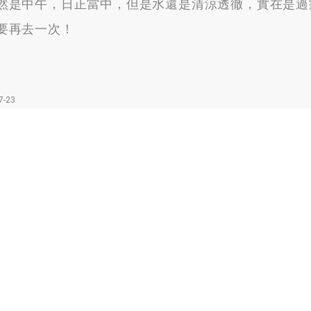
然是中午
，
日正當中
，
但是水還是清涼透徹
，
實在是過
要再去一次！
7-23