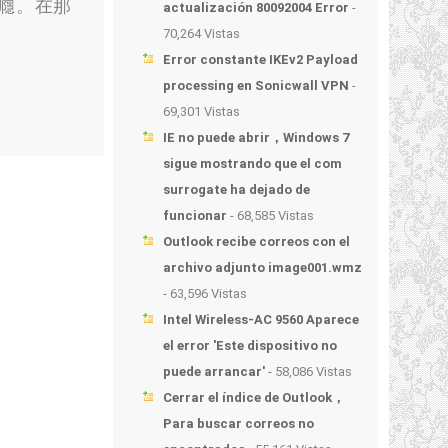
癮
。
在那
actualización 80092004 Error
-
70,264 Vistas
Error constante IKEv2 Payload
processing en Sonicwall VPN
-
69,301 Vistas
IE no puede abrir，Windows 7
sigue mostrando que el com
surrogate ha dejado de
funcionar
- 68,585 Vistas
Outlook recibe correos con el
archivo adjunto image001.wmz
- 63,596 Vistas
Intel Wireless-AC 9560 Aparece
el error 'Este dispositivo no
puede arrancar'
- 58,086 Vistas
Cerrar el índice de Outlook，
Para buscar correos no