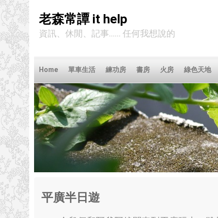
老森常譚 it help
資訊、休閒、記事...... 任何我想說的
Home
單車生活
練功房
書房
火房
綠色天地
平廣半日遊