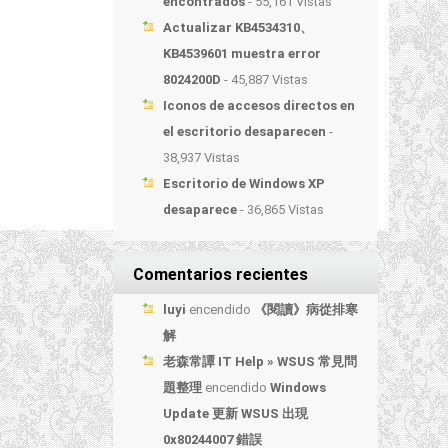
encontrados
- 55,161 Vistas
Actualizar KB4534310、
KB4539601 muestra error
8024200D
- 45,887 Vistas
Iconos de accesos directos en
el escritorio desaparecen
-
38,937 Vistas
Escritorio de Windows XP
desaparece
- 36,865 Vistas
Comentarios recientes
luyi
encendido
《閱讀》病從排寒
解
老森常譚 IT Help » WSUS 常見問
題整理
encendido
Windows
Update 更新 WSUS 出現
0x80244007 錯誤