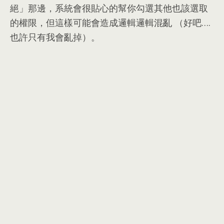
絕」那邊
，
系統會很貼心的幫你勾選其他也該選取
的權限
，
但這樣可能會造成邏輯邏輯混亂 （好吧
….
也許只有我會亂掉）
。