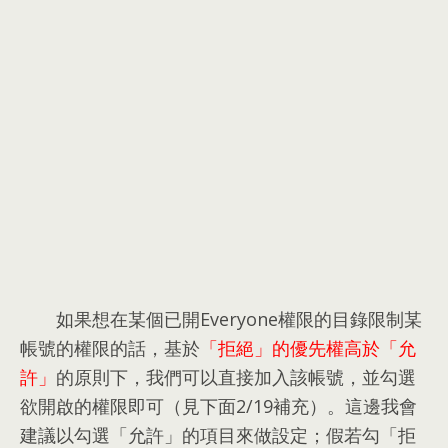
如果想在某個已開Everyone權限的目錄限制某
帳號的權限的話
，
基於
「拒絕」的優先權高於「允
許」
的原則下
，
我們可以直接加入該帳號
，
並勾選
欲開啟的權限即可（見下面2/19補充）
。
這邊我會
建議以勾選「允許」的項目來做設定
；
假若勾「拒