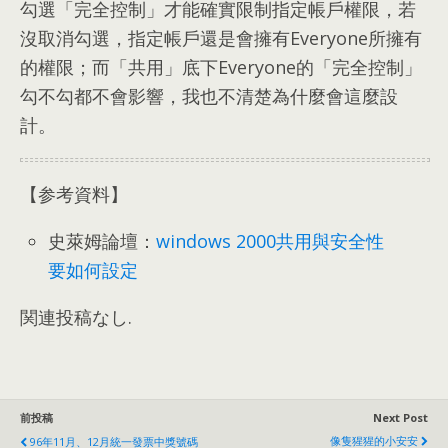
勾選「完全控制」才能確實限制指定帳戶權限
，
若
沒取消勾選
，
指定帳戶還是會擁有Everyone所擁有
的權限
；
而「共用」底下Everyone的「完全控制」
勾不勾都不會影響
，
我也不清楚為什麼會這麼設
計
。
【参考資料】
史萊姆論壇
：
windows 2000共用與安全性
要如何設定
関連投稿なし.
前投稿
Next Post
像隻猩猩的小安安
96
年11月
、12
月統一發票中獎號碼