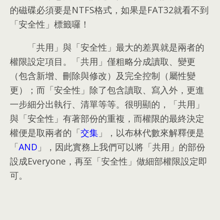
的磁碟必須要是NTFS格式
，
如果是FAT32就看不到
「安全性」標籤囉！
「共用」與「安全性」最大的差異就是兩者的
權限設定項目
。
「共用」僅粗略分成讀取
、
變更
（包含新增
、
刪除與修改）及完全控制（屬性變
更）
；
而「安全性」除了包含讀取
、
寫入外
，
更進
一步細分出執行
、
清單等等
。
很明顯的
，
「共用」
與「安全性」有著部份的重複
，
而權限的最終決定
權便是取兩者的「
交集
」
，
以布林代數來解釋便是
「
AND
」
，
因此實務上我們可以將「共用」的部份
設成Everyone
，
再至「安全性」做細部權限設定即
可
。