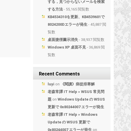
する，見つからないメールを検索
する方法
- 55,165 閲覧数
KB4534310を更新、KB4539601で
8024200Dエラーが発生
- 45,887 閲
覧数
桌面捷徑圖示消失
- 38,937 閲覧数
Windows XP 桌面不見
- 36,869 閲
覧数
Recent Comments
luyi
on
《閱讀》病從排寒解
老森常譚 IT Help » WSUS 常見問
題
on
Windows Update の WSUS
更新で 0x80244007 エラーが発生
老森常譚 IT Help » Windows
Update の WSUS 更新で
0x80244007 エラーが発生
on