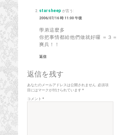
starsheep
が言う:
2006/07/16 時 11:00 午後
學弟這麼多
你把事情都給他們做就好囉 ＝３＝
爽兵！！
返信
返信を残す
あなたのメールアドレスは公開されません.
必須項
目にはマークが付けられています
*
コメント
*