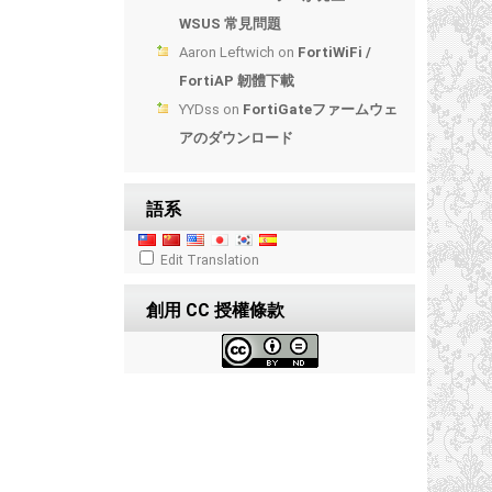
WSUS 常見問題
Aaron Leftwich
on
FortiWiFi /
FortiAP 韌體下載
YYDss
on
FortiGateファームウェ
アのダウンロード
語系
Edit Translation
創用 CC 授權條款