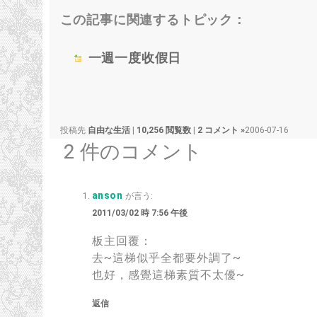
この記事に関連するトピック：
一週一度收假日
投稿先
自由な生活
|
10,256 閲覧数
|
2 コメント »
2006-07-16
2 件のコメント
anson
が言う:
2011/03/02 時 7:56 午後
板主回覆：
去~這梯似乎全都要外調了~
也好
，
感覺這梯素質不太優~
返信