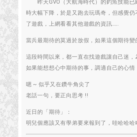
昨天GVO（大航海時代）的釣魚技能已經
時大幅下降
，
於是又跑去玩瑪奇
，
但感覺仍
了遊戲
，
上網看看其他遊戲的資訊
…..
當兵最期待的莫過於放假
，
如果這個期待變
這段時間以來
，
都一直在找遊戲讓自己迷
，
如果能想想心中期待的事
，
調適自己的心情
嗯 ~ 似乎又在鑽牛角尖了
老話一句
，
要正向思考
!!
近日的「期待」
：
明兒個應該又有學弟要來報到了
，
哇哈哈哈