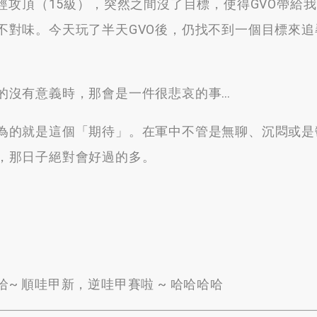
攻頂（15級）
，
突然之間沒了目標
，
使得GVO帶給
不對味
。
今天玩了半天GVO後
，
仍找不到一個目標來追
的沒有意義時
，
那會是一件很悲哀的事
…
為的就是這個「期待」
。
在軍中不管是無聊
、
沉悶或是
，
那日子絕對會好過的多
。
哈~ 順哇甲新
，
逆哇甲賽啦 ~ 哈哈哈哈