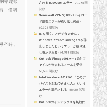
我的樂趣頓
される 80092004 エラー
- 70,265 閲
覧数
尋
，
便關
Sonicwall VPN で IKEv2 ペイロー
ド処理エラーが繰り返し発生
-
69,303 閲覧数
IE を開くことができません，
Windows 7でcom surrogateが停
鬱卒時
，
止しましたというエラーが繰り返
し表示される
- 68,588 閲覧数
Outlookでimage001.wmz添付フ
ァイルが含まれるメールを受信
-
63,596 閲覧数
Intel Wireless-AC 9560 『このデ
バイスを起動できません』という
エラーが表示される
- 58,086 閲覧
数
Outlookのインデックスを無効に