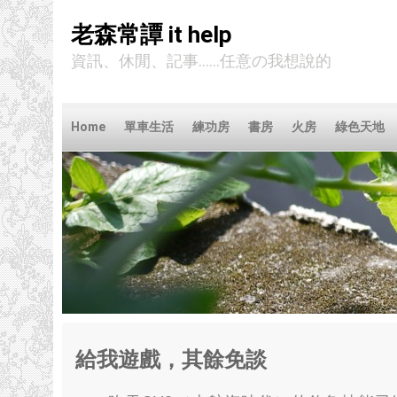
老森常譚 it help
資訊、休閒、記事......任意の我想說的
Home
單車生活
練功房
書房
火房
綠色天地
給我遊戲
，
其餘免談