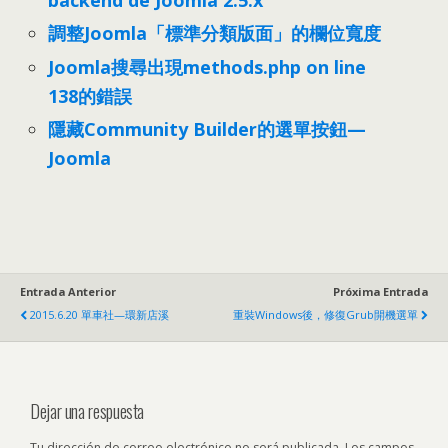
backend de Joomla 2.5.x
調整Joomla「標準分類版面」的欄位寬度
Joomla搜尋出現methods.php on line
138的錯誤
隱藏Community Builder的選單按鈕—
Joomla
Entrada Anterior
Próxima Entrada
2015.6.20
單車社—環新店溪
重裝Windows後
，
修復Grub開機選單
Dejar una respuesta
Tu dirección de correo electrónico no será publicada.
Los campos