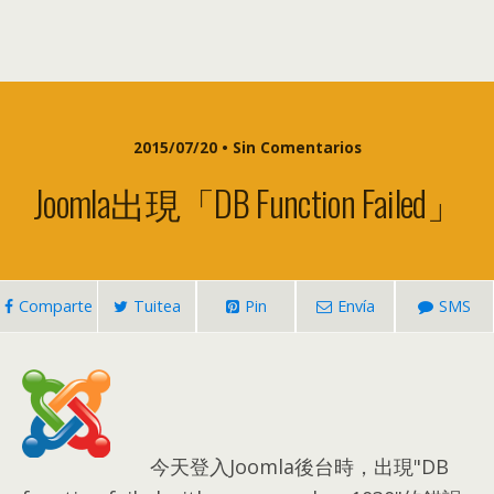
2015/07/20 • Sin Comentarios
Joomla出現「DB Function Failed」
Comparte
Tuitea
Pin
Envía
SMS
今天登入Joomla後台時
，
出現"DB