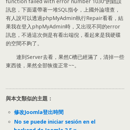
function failed with error number 1030"的錯誤
訊息
，
下面還帶著一堆SQL指令
，
上國外論壇查
，
有人說可以透過phpMyAdmin執行Repair看看
，
結
果我在登入phpMyAdmin時
，
又出現不同的error
訊息
，
不過這次倒是有看出端倪
，
看起來是我硬碟
的空間不夠了
。
連到Server去看
，
果然C槽已經滿了
，
清掉一些
東西後
，
果然全部恢復正常~~
。
與本文類似的主題：
修改Joomla登出時間
No se puede iniciar sesión en el