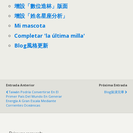
增設「數位造林」版面
增設「姓名星座分析」
Mi mascota
Completar 'la última milla'
Blog風格更新
Entrada Anterior
Próxima Entrada
Taiwán Podría Convertirse En El
Blog裝潢完畢
Primer País Del Mundo En Generar
Energía A Gran Escala Mediante
Corrientes Oceánicas