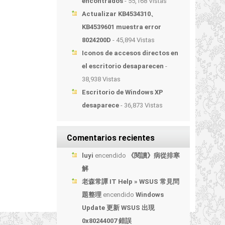
encontrados
- 55,168 Vistas
Actualizar KB4534310、
KB4539601 muestra error
8024200D
- 45,894 Vistas
Iconos de accesos directos en
el escritorio desaparecen
-
38,938 Vistas
Escritorio de Windows XP
desaparece
- 36,873 Vistas
Comentarios recientes
luyi
encendido
《閱讀》病從排寒
解
老森常譚 IT Help » WSUS 常見問
題整理
encendido
Windows
Update 更新 WSUS 出現
0x80244007 錯誤