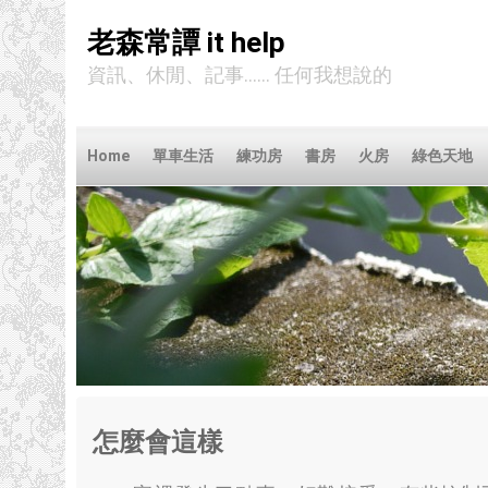
老森常譚 it help
資訊、休閒、記事...... 任何我想說的
Home
單車生活
練功房
書房
火房
綠色天地
怎麼會這樣