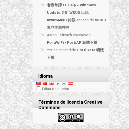
老森常譚 IT Help » Windows
Update 更新 WSUS 出現
0x80244007 錯誤
encendido
WSUS
常見問題整理
Aaron Leftwich
encendido
FortiWiFi / FortiAP 韌體下載
YYDss
encendido
FortiGate 韌體
下載
Idioma
Editar traducción
Términos de licencia Creative
Commons