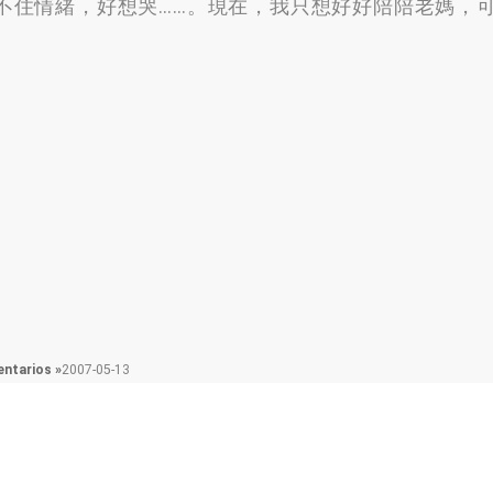
不住情緒
，
好想哭
……。
現在
，
我只想好好陪陪老媽
，
ntarios »
2007-05-13