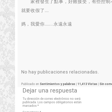
家裡發生了點事
，
好難接受
，
有些控制
就要收假了
….
媽
，
我愛你
……..
永遠永遠
No hay publicaciones relacionadas.
Publicado en
Sentimientos y palabras
|
11,413 Vistas
|
Sin come
Dejar una respuesta
Tu dirección de correo electrónico no será
publicada.
Los campos obligatorios están
marcados
*