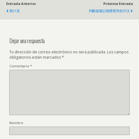
Entrada Anterior
Próxima Entrada
第21頁
判斷虛擬記憶體需求的方法
Dejar una respuesta
Tu dirección de correo electrónico no será publicada.
Los campos
obligatorios están marcados
*
Comentario
*
Nombre