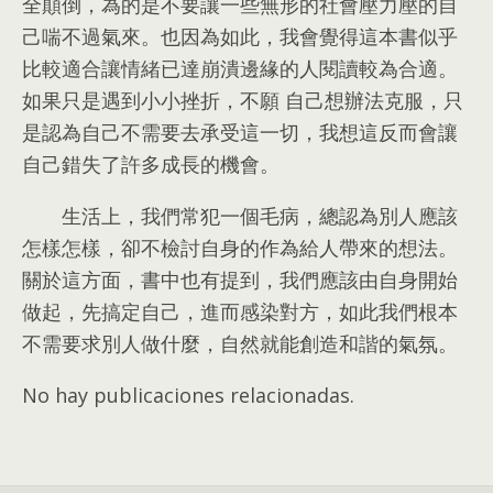
全顛倒
，
為的是不要讓一些無形的社會壓力壓的自
己喘不過氣來
。
也因為如此
，
我會覺得這本書似乎
比較適合讓情緒已達崩潰邊緣的人閱讀較為合適
。
如果只是遇到小小挫折
，
不願 自己想辦法克服
，
只
是認為自己不需要去承受這一切
，
我想這反而會讓
自己錯失了許多成長的機會
。
生活上
，
我們常犯一個毛病
，
總認為別人應該
怎樣怎樣
，
卻不檢討自身的作為給人帶來的想法
。
關於這方面
，
書中也有提到
，
我們應該由自身開始
做起
，
先搞定自己
，
進而感染對方
，
如此我們根本
不需要求別人做什麼
，
自然就能創造和諧的氣氛
。
No hay publicaciones relacionadas.