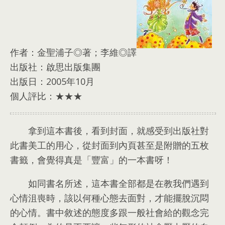
作者：
金聖浦子◎著
；
李維◎譯
出版社：
啟思出版集團
出版日：2005
年10月
個人評比：
★★★
拿到這本書後
，
看到封面
，
就感受到出版社對
此書美工的用心
，
從封面到內頁甚至是附贈的五枚
書籤
，
會覺得真是「豐富」的一本書呀！
如同書名所述
，
這本書全部都是在教我們遇到
心情沮喪時
，
該以何種心態去面對
，
才能擺脫沉悶
的心情
。
書中敘述的態度多跟一般社會給的觀念完