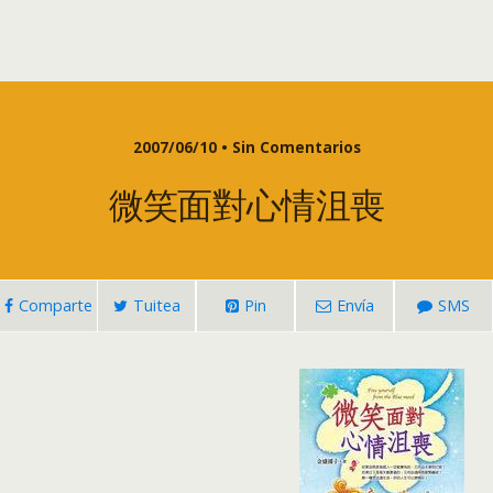
2007/06/10 • Sin Comentarios
微笑面對心情沮喪
Comparte
Tuitea
Pin
Envía
SMS