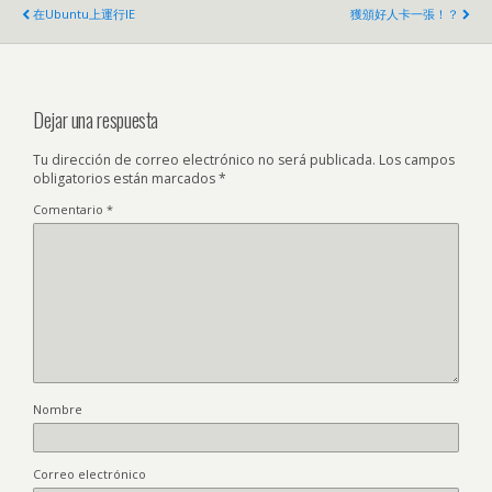
在Ubuntu上運行IE
獲頒好人卡一張！？
Dejar una respuesta
Tu dirección de correo electrónico no será publicada.
Los campos
obligatorios están marcados
*
Comentario
*
Nombre
Correo electrónico