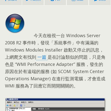
今天在檢視一台 Windows Server
2008
R2 事件時
，
發現「系統事件」中有滿滿的
Windows Modules Installer 啟動又停止的訊息
，
上網爬文有找到
一篇
是在討論類似的問題
，
只是角
色是
“
WMI Performance Adapter
”
服務
，
發生的
原因在於有遠端的服務
(
如 SCOM
:
System Center
Operations Manager
)
在進行監測電腦
，
才會造成
WMI 服務為了回應它而開開關關的
。