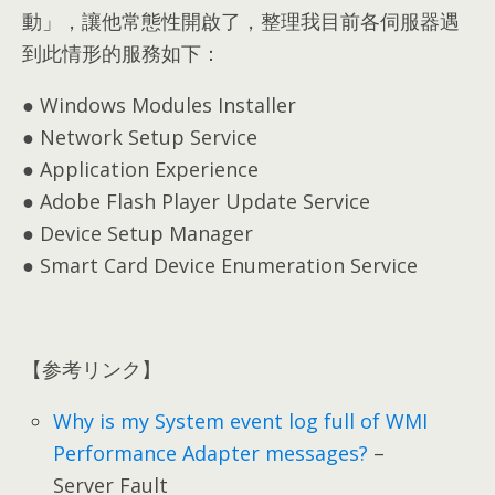
動」
，
讓他常態性開啟了
，
整理我目前各伺服器遇
到此情形的服務如下
：
● Windows Modules Installer
● Network Setup Service
● Application Experience
● Adobe Flash Player Update Service
● Device Setup Manager
● Smart Card Device Enumeration Service
【参考リンク】
Why is my System event log full of WMI
Performance Adapter messages
?
–
Server Fault