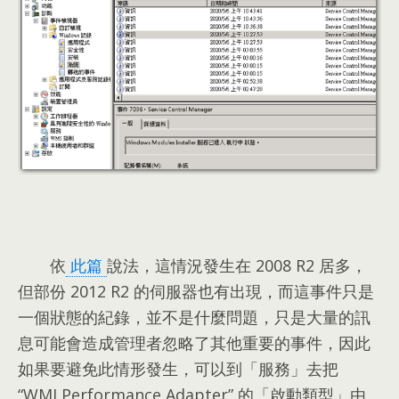
依
此篇
說法
，
這情況發生在
2008
R2 居多
，
但部份
2012
R2 的伺服器也有出現
，
而這事件只是
一個狀態的紀錄
，
並不是什麼問題
，
只是大量的訊
息可能會造成管理者忽略了其他重要的事件
，
因此
如果要避免此情形發生
，
可以到「服務」去把
“
WMI Performance Adapter
”
的「啟動類型」由