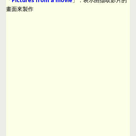
「
Pictures from a movie
」
：
表示由擷取影片的
畫面來製作