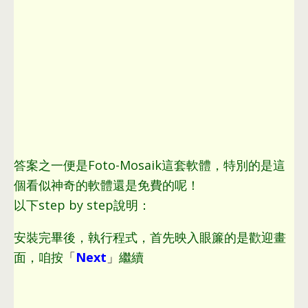
答案之一便是Foto-Mosaik這套軟體
，
特別的是這
個看似神奇的軟體還是免費的呢！
以下step by step說明
：
安裝完畢後
，
執行程式
，
首先映入眼簾的是歡迎畫
面
，
咱按
「
Next
」
繼續