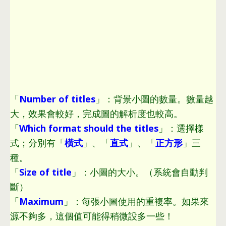
「
Number of titles
」
：
背景小圖的數量
。
數量越
大
，
效果會較好
，
完成圖的解析度也較高
。
「
Which format should the titles
」
：
選擇樣
式
；
分別有「
橫式
」
、
「
直式
」
、
「
正方形
」三
種
。
「
Size of title
」
：
小圖的大小
。
（系統會自動判
斷）
「
Maximum
」
：
每張小圖使用的重複率
。
如果來
源不夠多
，
這個值可能得稍微設多一些！