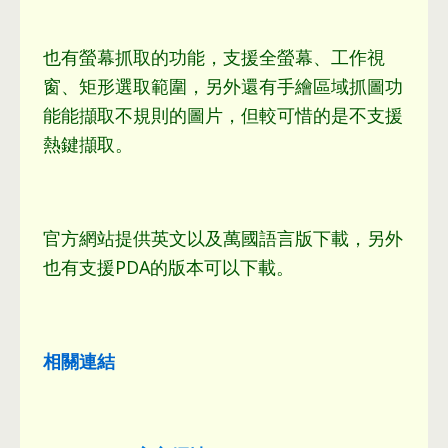
也有螢幕抓取的功能
，
支援全螢幕
、
工作視
窗
、
矩形選取範圍
，
另外還有手繪區域抓圖功
能能擷取不規則的圖片
，
但較可惜的是不支援
熱鍵擷取
。
官方網站提供英文以及萬國語言版下載
，
另外
也有支援PDA的版本可以下載
。
相關連結