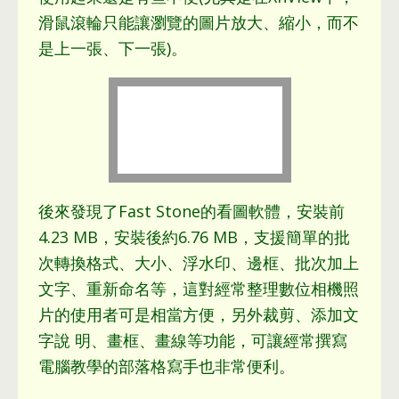
滑鼠滾輪只能讓瀏覽的圖片放大
、
縮小
，
而不
是上一張
、
下一張
)。
後來發現了Fast Stone的看圖軟體
，
安裝前
4.23 MB
，
安裝後約6.76 MB
，
支援簡單的批
次轉換格式
、
大小
、
浮水印
、
邊框
、
批次加上
文字
、
重新命名等
，
這對經常整理數位相機照
片的使用者可是相當方便
，
另外裁剪
、
添加文
字說 明
、
畫框
、
畫線等功能
，
可讓經常撰寫
電腦教學的部落格寫手也非常便利
。