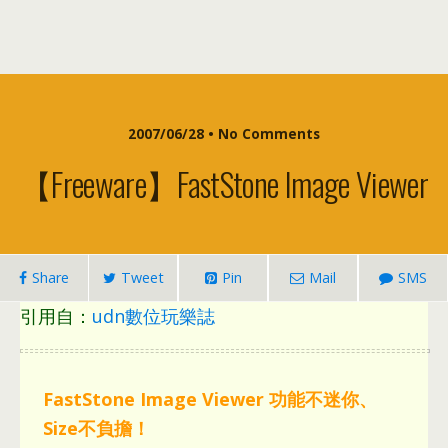
2007/06/28 •
No Comments
【Freeware】FastStone Image Viewer
Share
Tweet
Pin
Mail
SMS
引用自
：
udn數位玩樂誌
FastStone Image Viewer 功能不迷你
、
Size不負擔！