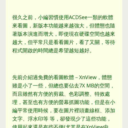
很久之前
，
小編習慣使用ACDSee一類的軟體
來看圖
，
新版本功能越來越強大
，
但體態也隨
著版本演進而增大
，
即使現在硬碟空間也越來
越大
，
但平常只是看看圖片
，
看了又關
，
等待
程式開啟的時間總是希望越短越好
。
先前介紹過免費的看圖軟體－XnView
，
體態
雖是小了一些
，
但總也要佔去7X MB的空間
，
而且雖然有方便的剪裁
、
色彩調整
、
特效處
理
，
甚至也有方便的螢幕抓圖功能
，
但是在小
編平常使用時候
，
要在圖片裡頭畫線框
、
添加
文字
、
浮水印等 等
，
卻發現少了這些功能
，
使用起來還是有些不便
(
尤其是在XnView中
，