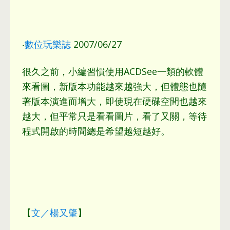
‧
數位玩樂誌
2007/06/27
很久之前
，
小編習慣使用ACDSee一類的軟體
來看圖
，
新版本功能越來越強大
，
但體態也隨
著版本演進而增大
，
即使現在硬碟空間也越來
越大
，
但平常只是看看圖片
，
看了又關
，
等待
程式開啟的時間總是希望越短越好
。
【
文／楊又肇
】