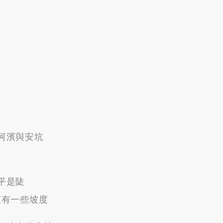
河濱與安坑
平是陡
應該有一些坡度