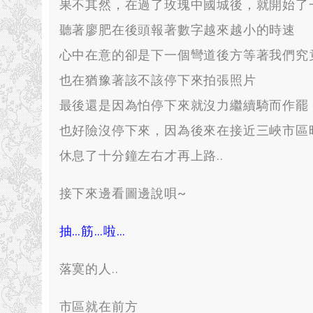
果不其然
，
在過了玫瑰中國城後
，
就開始了
聽著廖肥在後頭報著數字越來越小的時速
心中在意的卻是下一個彎道後方等著我們究
也在猶豫著該不該停下來拍張照片
最後還是因為怕停下來就沒力繼續騎而作罷
也好險沒停下來
，
因為後來在接近三峽市區
休息了十分鐘左右才再上路.
.
接下來邊看圖邊說唄~
抽
…
筋
…
啦
…
落寞的人.
.
市區就在前方