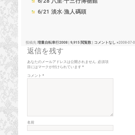
6/28
八里‧十三行博物館
6/21
淡水‧漁人碼頭
投稿先
増量自転車行2008
|
9,915 閲覧数
|
コメントなし »
2008-07-
返信を残す
あなたのメールアドレスは公開されません.
必須項
目にはマークが付けられています
*
コメント
*
名前