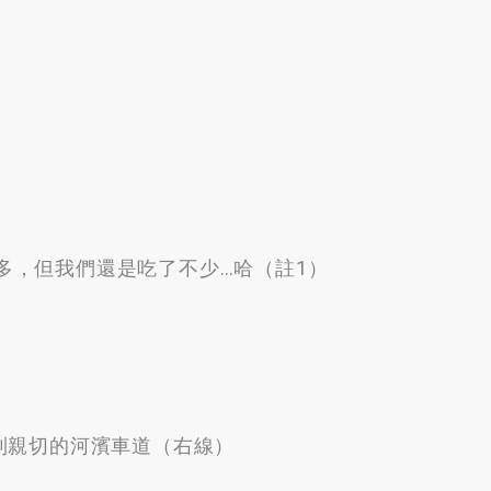
多
，
但我們還是吃了不少
…
哈（註1）
…
到親切的河濱車道（右線）