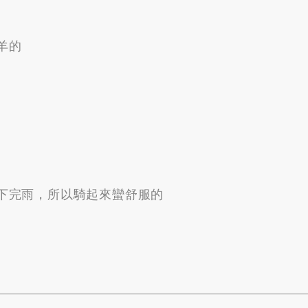
羊的
的
下完雨
，
所以騎起來蠻舒服的