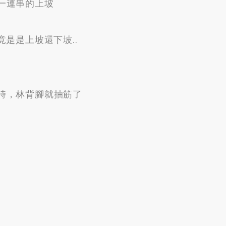
一連串的上坡
竟是是上坡還下坡.
.
時
，
林背腳就抽筋了