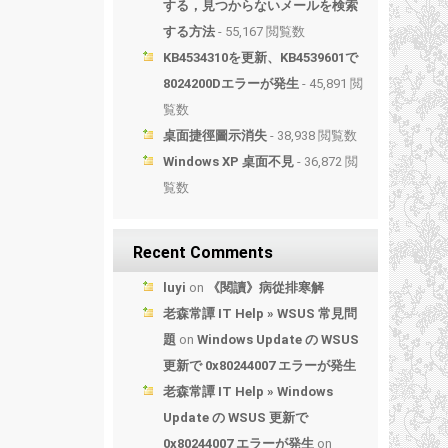
する，見つからないメールを検索
する方法
- 55,167 閲覧数
KB4534310を更新、KB4539601で
8024200Dエラーが発生
- 45,891 閲
覧数
桌面捷徑圖示消失
- 38,938 閲覧数
Windows XP 桌面不見
- 36,872 閲
覧数
Recent Comments
luyi
on
《閱讀》病從排寒解
老森常譚 IT Help » WSUS 常見問
題
on
Windows Update の WSUS
更新で 0x80244007 エラーが発生
老森常譚 IT Help » Windows
Update の WSUS 更新で
0x80244007 エラーが発生
on