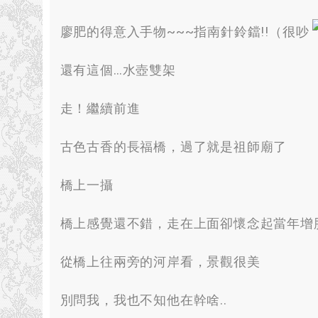
廖肥的得意入手物~~~指南針鈴鐺
!!
（很吵
還有這個
…
水壺雙架
走！繼續前進
古色古香的長福橋
，
過了就是祖師廟了
橋上一攝
橋上感覺還不錯
，
走在上面卻懷念起當年增
從橋上往兩旁的河岸看
，
景觀很美
別問我
，
我也不知他在幹啥.
.