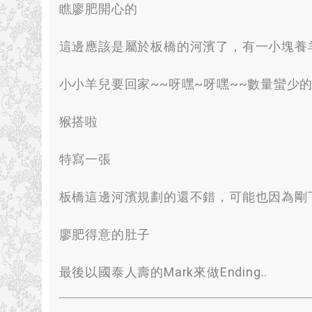
瞧廖肥開心的
這邊應該是屬於板橋的河濱了
，
有一小塊養
小小羊兒要回家~~呀嘿~呀嘿~~數量蠻少
猴搭啦
特寫一張
板橋這邊河濱規劃的還不錯
，
可能也因為剛
廖肥得意的肚子
最後以國泰人壽的Mark來做Ending.
.