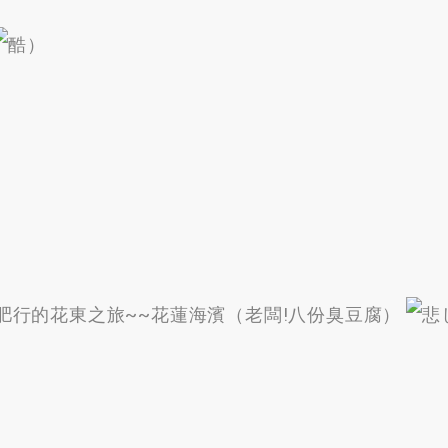
）
肥行的花東之旅~~花蓮海濱（老闆
!
八份臭豆腐）