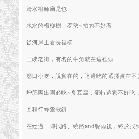
清水祖師廟是也
水水的楊柳樹
，
歹勢~拍的不好看
從河岸上看長福橋
三峽老街
，
有名的牛角就在這裡頭
廟口小吃
，
說實在的
，
這邊吃的選擇實在不
增肥團出團必吃~臭豆腐
，
罷特這家不好吃
回程行經鶯歌鎮
在經過一陣找路
、
繞路and躲雨後
，
終於找