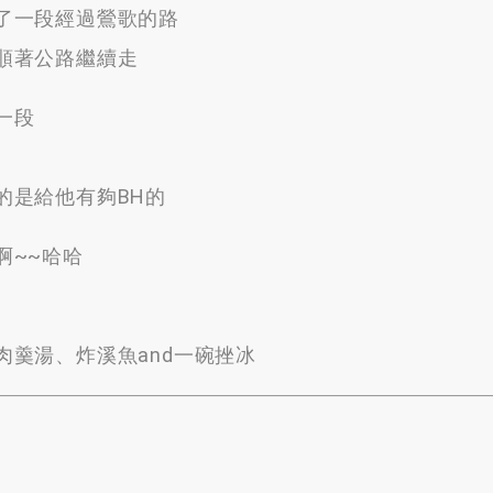
了一段經過鶯歌的路
順著公路繼續走
一段
的是給他有夠BH的
啊~~哈哈
肉羹湯
、
炸溪魚and一碗挫冰