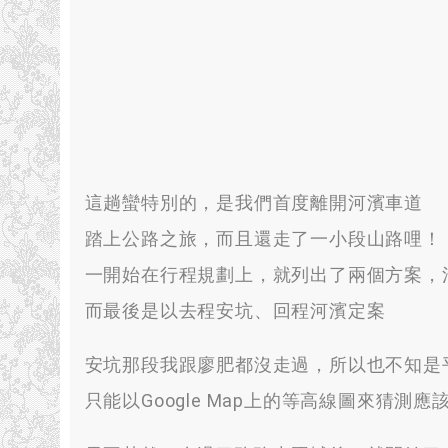
這趟蠻特別的
，
是我們首度離開河濱車道
踏上公路之旅
，
而且還走了一小段山路哩！
一開始在行程規劃上
，
就列出了兩個方案
，
而最後是以去程安坑
、
回程河濱定案
安坑那段我跟廖肥都沒走過
，
所以也不知是
只能以Google Map上的等高線圖來猜測