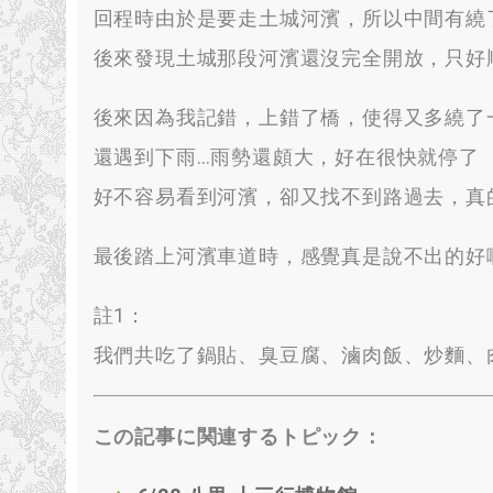
回程時由於是要走土城河濱
，
所以中間有繞
後來發現土城那段河濱還沒完全開放
，
只好
後來因為我記錯
，
上錯了橋
，
使得又多繞了
還遇到下雨
…
雨勢還頗大
，
好在很快就停了
好不容易看到河濱
，
卻又找不到路過去
，
真
最後踏上河濱車道時
，
感覺真是說不出的好
註1
：
我們共吃了鍋貼
、
臭豆腐
、
滷肉飯
、
炒麵
、
この記事に関連するトピック：