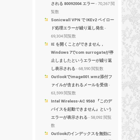
される 80092004 エラー
- 70,267 閲
覧数
Sonicwall VPN で IKEv2 ペイロー
ド処理エラーが繰り返し発生
-
69,304 閲覧数
IE を開くことができません，
Windows 7でcom surrogateが停
止しましたというエラーが繰り返
し表示される
- 68,590 閲覧数
Outlookでimage001.wmz添付フ
ァイルが含まれるメールを受信
-
63,599 閲覧数
Intel Wireless-AC 9560 『このデ
バイスを起動できません』という
エラーが表示される
- 58,092 閲覧
数
Outlookのインデックスを無効に