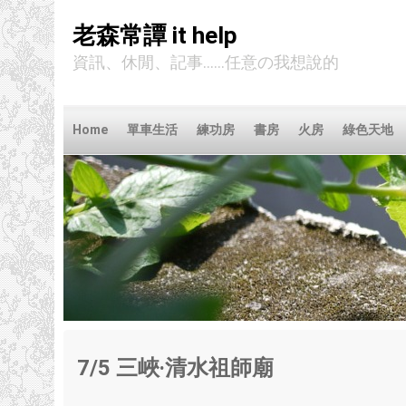
老森常譚 it help
資訊、休閒、記事......任意の我想說的
Home
單車生活
練功房
書房
火房
綠色天地
7/5
三峽‧清水祖師廟