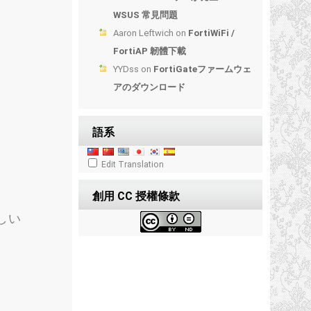
WSUS 常見問題
Aaron Leftwich
on
FortiWiFi /
FortiAP 韌體下載
YYDss
on
FortiGateファームウェ
アのダウンロード
語系
Edit Translation
創用 CC 授權條款