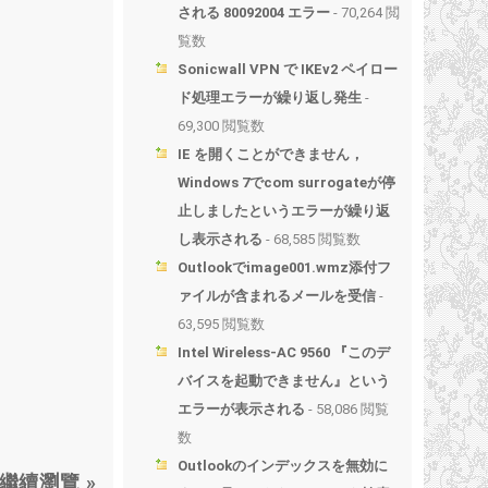
される 80092004 エラー
- 70,264 閲
覧数
Sonicwall VPN で IKEv2 ペイロー
ド処理エラーが繰り返し発生
-
69,300 閲覧数
IE を開くことができません，
Windows 7でcom surrogateが停
止しましたというエラーが繰り返
し表示される
- 68,585 閲覧数
Outlookでimage001.wmz添付フ
ァイルが含まれるメールを受信
-
63,595 閲覧数
Intel Wireless-AC 9560 『このデ
バイスを起動できません』という
エラーが表示される
- 58,086 閲覧
数
Outlookのインデックスを無効に
繼續瀏覽 »