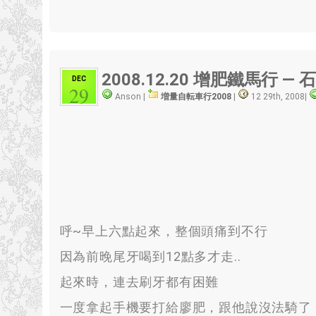
2008.12.20
增肥鐵馬行 — 
DEC
29
Anson |
増量自転車行2008
|
12 29th, 2008
|
呼~早上六點起來
，
整個頭痛到不行
因為前晚尾牙喝到12點多才走.
.
起來時
，
連去刷牙都有困難
一度拿起手機要打給廖肥
，
跟他說沒法騎了