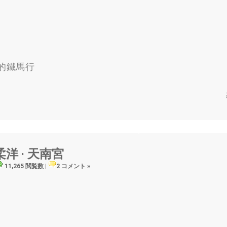
的鐵馬行
柔洋 ‧ 天南宮
11,265 閲覧数
|
2 コメント »