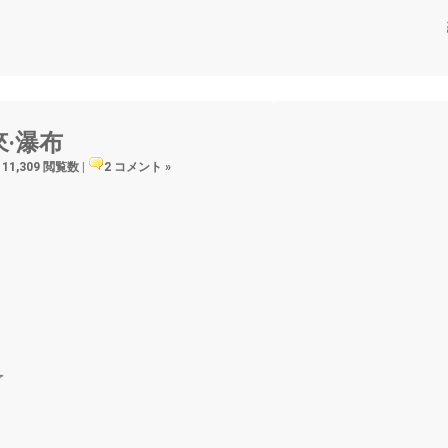
‧瀑布
11,309 閲覧数
|
2 コメント »
了