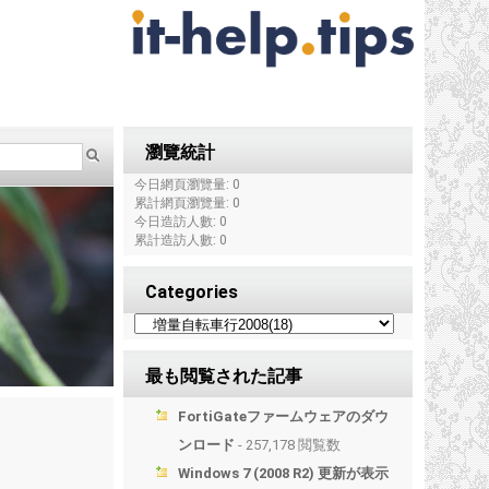
瀏覽統計
今日網頁瀏覽量: 0
累計網頁瀏覽量: 0
今日造訪人數: 0
累計造訪人數: 0
Categories
最も閲覧された記事
FortiGateファームウェアのダウ
ンロード
- 257,178 閲覧数
Windows 7 (2008 R2) 更新が表示