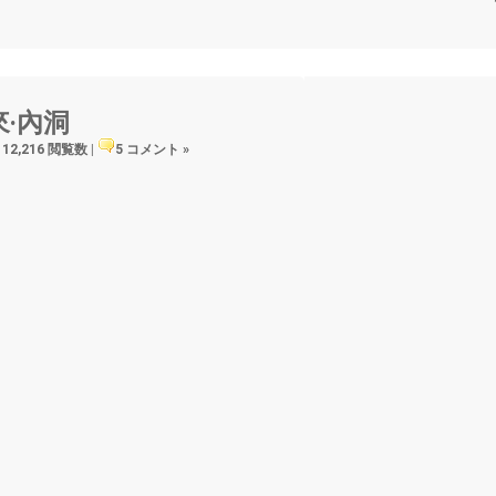
‧內洞
12,216 閲覧数
|
5 コメント »