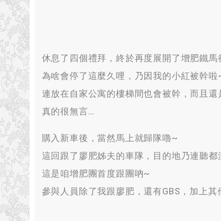
休息了四個禮拜
，
終於再度展開了增肥鐵馬
為啥會停了這麼久哩
，
乃因我的小紅被幹啦
連放在自家公寓的樓梯間也會被幹
，
而且還
真的很無言
…
購入新車後
，
當然馬上就歸隊嚕~
這回跟了廖肥姊夫的車隊
，
目的地乃連聽都
這是咱增肥團首度跟團吶~
參與人員除了我跟廖肥
，
還有GBS
，
加上其