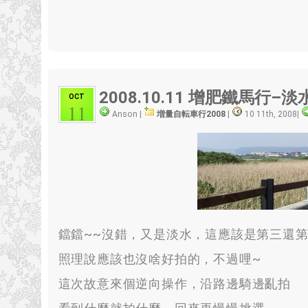
2008.10.11 增肥鐵馬行–淡
OCT
11
Anson |
増量自転車行2008
|
10 11th, 2008
|
鐺鐺~~沒錯
，
又是淡水
，
這應該是第三還
照理說應該也沒啥好拍的
，
不過哩~
這次故意來個逆向操作
，
沿路邊騎邊亂拍