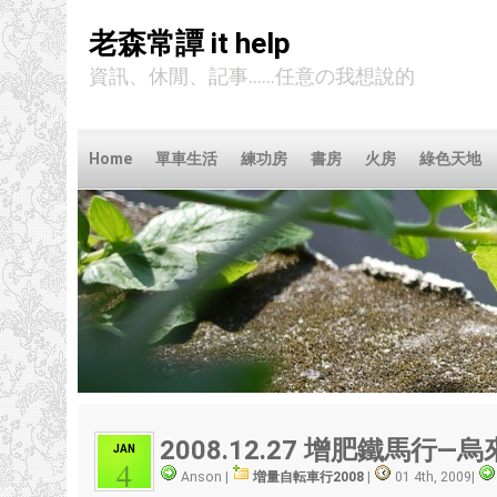
老森常譚 it help
資訊、休閒、記事......任意の我想說的
Home
單車生活
練功房
書房
火房
綠色天地
2008.12.27 增肥鐵馬行—烏
JAN
4
Anson |
増量自転車行2008
|
01 4th, 2009
|