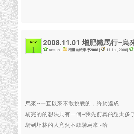
2008.11.01
增肥鐵馬行–烏來
NOV
1
Anson |
増量自転車行2008
|
11 1st, 2008
|
烏來~一直以來不敢挑戰的
，
終於達成
騎完的的想法只有一個~我先前真的想太多
騎到坪林的人竟然不敢騎烏來~哈