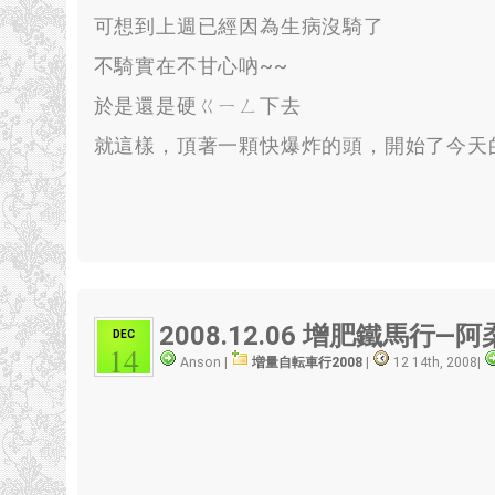
可想到上週已經因為生病沒騎了
不騎實在不甘心吶~~
於是還是硬ㄍㄧㄥ下去
就這樣
，
頂著一顆快爆炸的頭
，
開始了今天
2008.12.06 增肥鐵馬行—阿
DEC
14
Anson |
増量自転車行2008
|
12 14th, 2008
|