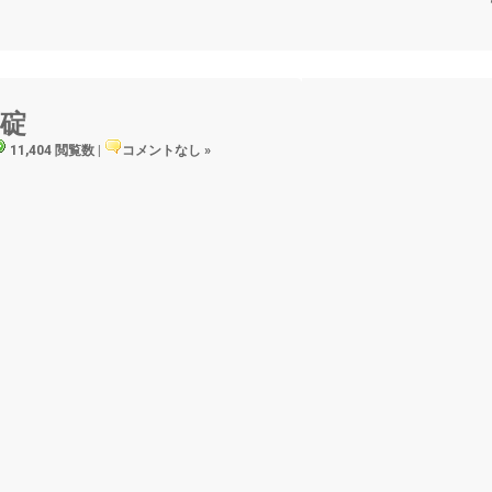
石碇
11,404 閲覧数
|
コメントなし »