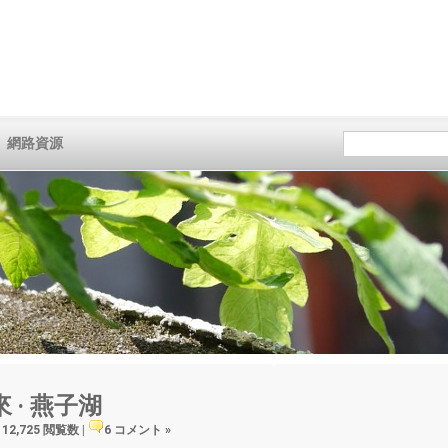
網路資源
來 ‧ 燕子湖
12,725 閲覧数
|
6 コメント »