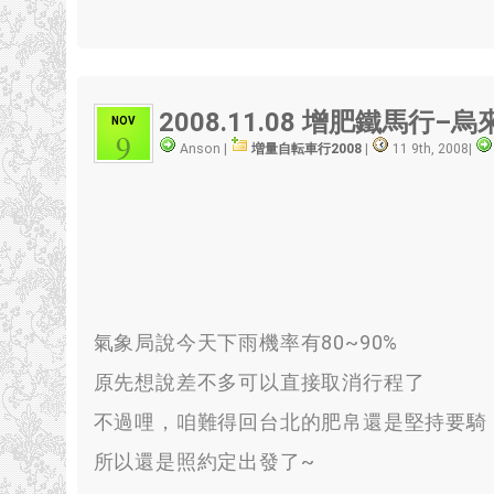
2008.11.08
增肥鐵馬行–烏來
NOV
9
Anson |
増量自転車行2008
|
11 9th, 2008
|
氣象局說今天下雨機率有80~90%
原先想說差不多可以直接取消行程了
不過哩
，
咱難得回台北的肥帛還是堅持要騎
所以還是照約定出發了~