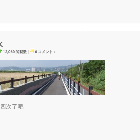
水
12,060 閲覧数
|
6 コメント »
第四次了吧