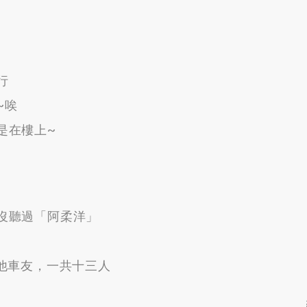
行
~唉
是在樓上~
沒聽過「阿柔洋」
他車友
，
一共十三人