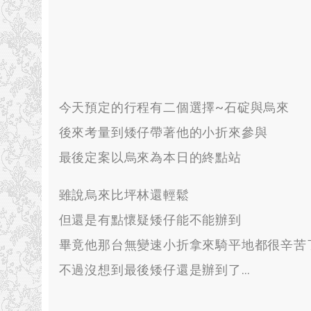
今天預定的行程有二個選擇~石碇與烏來
後來考量到矮仔帶著他的小折來參與
最後定案以烏來為本日的終點站
雖說烏來比坪林還輕鬆
但還是有點懷疑矮仔能不能辦到
畢竟他那台無變速小折拿來騎平地都很辛苦
不過沒想到最後矮仔還是辦到了
…