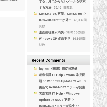
する，見つからないメールを検索
する方法
- 55,161 閲覧数
KB4534310を更新、KB4539601で
8024200Dエラーが発生
- 45,886 閲
覧数
桌面捷徑圖示消失
- 38,935 閲覧数
Windows XP 桌面不見
- 36,865 閲
覧数
Recent Comments
luyi
on
《閱讀》病從排寒解
老森常譚 IT Help » WSUS 常見問
題
on
Windows Update の WSUS
更新で 0x80244007 エラーが発生
老森常譚 IT Help » Windows
Update の WSUS 更新で
0x80244007 エラーが発生
on