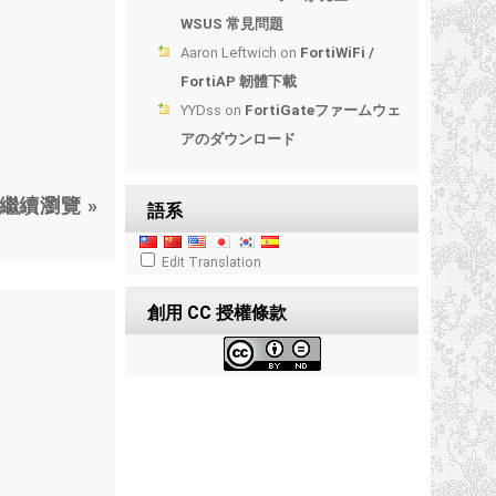
WSUS 常見問題
Aaron Leftwich
on
FortiWiFi /
FortiAP 韌體下載
YYDss
on
FortiGateファームウェ
アのダウンロード
繼續瀏覽 »
語系
Edit Translation
創用 CC 授權條款