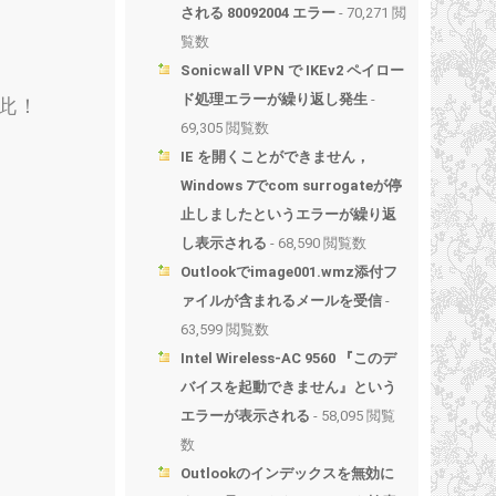
される 80092004 エラー
- 70,271 閲
覧数
Sonicwall VPN で IKEv2 ペイロー
ド処理エラーが繰り返し発生
-
此！
69,305 閲覧数
IE を開くことができません，
Windows 7でcom surrogateが停
止しましたというエラーが繰り返
し表示される
- 68,590 閲覧数
Outlookでimage001.wmz添付フ
ァイルが含まれるメールを受信
-
63,599 閲覧数
Intel Wireless-AC 9560 『このデ
バイスを起動できません』という
エラーが表示される
- 58,095 閲覧
数
Outlookのインデックスを無効に