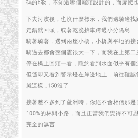
碼的b勒
，
不知道哪個豬頭設計的
，
而廖肥
下去河濱後
，
也沒什麼標示
，
我們邊騎邊找
走錯就回頭
，
或著乾脆抬車跨過小分隔島
騎著騎著
，
遇到兩座小橋
，
小橋與平地的接
騎過去都會整個震很大一下
，
而我在上第二
停在橋上回頭一看
，
隱約看到水面似乎有個
但隨即又看到警示燈在岸邊地上
，
前往確認
就這樣
…150
沒了
接著差不多到了蘆洲時
，
你絕不會相信那是
100%
的林間小路
，
而且正當我們覺得不可
完全的無言
…