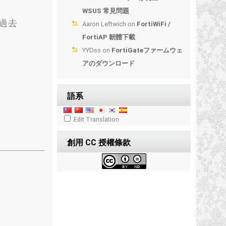
WSUS 常見問題
過去
Aaron Leftwich
on
FortiWiFi /
FortiAP 韌體下載
YYDss
on
FortiGateファームウェ
アのダウンロード
語系
Edit Translation
創用 CC 授權條款