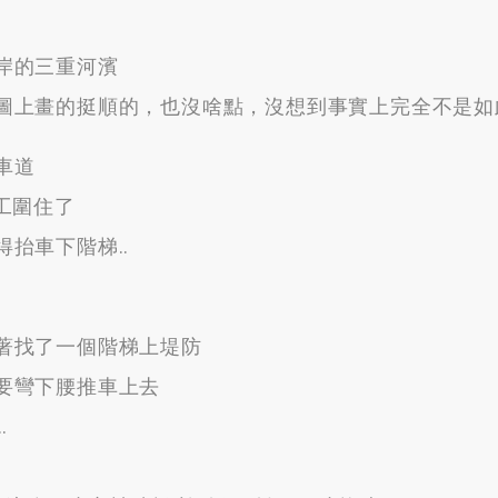
岸的三重河濱
圖上畫的挺順的
，
也沒啥點
，
沒想到事實上完全不是如
車道
工圍住了
得抬車下階梯.
.
著找了一個階梯上堤防
要彎下腰推車上去
…