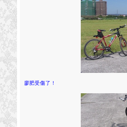
廖肥受傷了！