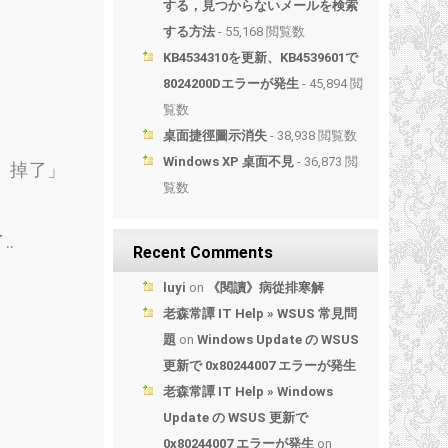
する，見つからないメールを検索
する方法
- 55,168 閲覧数
KB4534310を更新、KB4539601で
8024200Dエラーが発生
- 45,894 閲
覧数
桌面捷徑圖示消失
- 38,938 閲覧数
Windows XP 桌面不見
- 36,873 閲
）掉了」
覧数
.
.
Recent Comments
luyi
on
《閱讀》病從排寒解
老森常譚 IT Help » WSUS 常見問
題
on
Windows Update の WSUS
更新で 0x80244007 エラーが発生
老森常譚 IT Help » Windows
Update の WSUS 更新で
0x80244007 エラーが発生
on