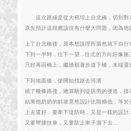
這次路線是從大稻埕上台北橋
，
切到對
原先預計這段應該沒有什麼大問題
，
因為地
上了台北橋後
，
原本想說理所當然就下自行
下到一半時
，
往下一望
….
往北的方向好像施
只好再回橋上
，
繼續順著步道下橋
，
末端還
下到地面後
，
便開始找路去河濱
繞了幾條路後
，
總算騎到堤防旁的便道
，
接
結果他奶奶的斜坡竟然設計比階梯低
，
等於
上去還好
，
要牽下堤防時
，
又是一樣的設計
又要彎腰扶車
，
又要防止車子溜下去
….