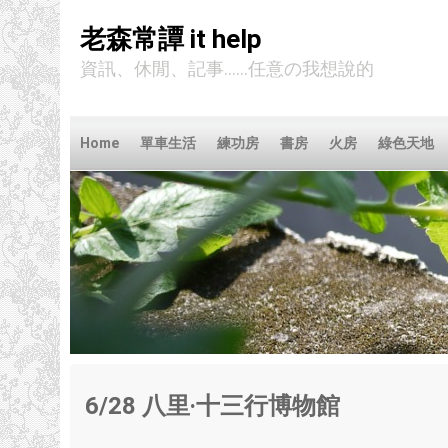
老森常譚 it help
資訊、休閒、記事......任意の我想說的
Home
單車生活
練功房
書房
火房
綠色天地
6/28
八里‧十三行博物館