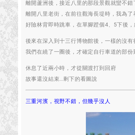
離開蘆洲後
，
接近八里的那段景觀就蠻不錯
離開八里老街
，
在前往觀海長堤時
，
我為了
好險林背即時跳車
，
在單腳蹬個4
、5
下後
，
後來在深入到十三行博物館後
，
一樣的沒有
我們在繞了一圈後
，
才確定自行車道的部份
休息了近兩小時
，
才從關渡打到回府
故事還沒結束
…
剩下的看圖說
三重河濱
，
視野不錯
，
但幾乎沒人