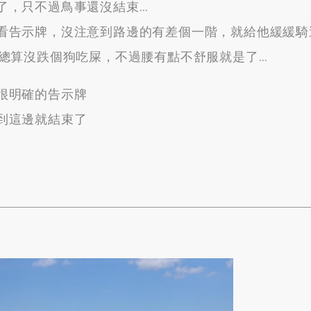
了
，
只不過鳥事還沒結束
…
看告示牌
，
沒注意到路邊的有差個一階
，
就給他緩緩騎
總算沒跌個狗吃屎
，
不過腰有點不舒服就是了
…
很明確的告示牌
到這邊就結束了