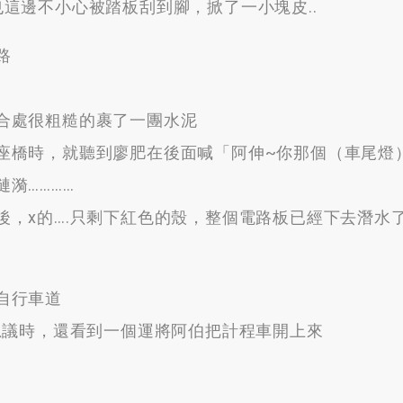
也這邊不小心被踏板刮到腳
，
掀了一小塊皮.
.
路
合處很粗糙的裹了一團水泥
座橋時
，
就聽到廖肥在後面喊「阿伸~你那個（車尾燈
漣漪
…………
後
，
x的
….
只剩下紅色的殼
，
整個電路板已經下去潛水了
自行車道
思議時
，
還看到一個運將阿伯把計程車開上來