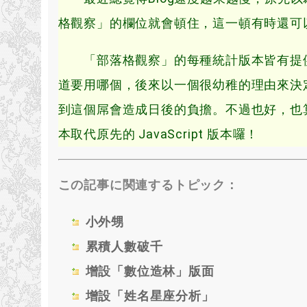
格觀察」的欄位就會頓住
，
這一頓有時還可
「部落格觀察」的每種統計版本皆有提
道要用哪個
，
後來以一個很幼稚的理由來決定使
到這個屌會造成日後的負擔
。
不過也好
，
也
本取代原先的 JavaScript 版本囉！
この記事に関連するトピック：
小外甥
累積人數破千
增設「數位造林」版面
增設「姓名星座分析」