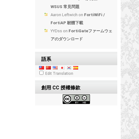
WSUS 常見問題
Aaron Leftwich
on
FortiWiFi /
FortiAP 韌體下載
YYDss
on
FortiGateファームウェ
アのダウンロード
語系
Edit Translation
創用 CC 授權條款