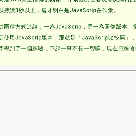
以持續3秒以上
，
這才明白是JavaScrip在作祟
。
供兩種方式連結
，
一為JavaScrip
，
另一為圖像版本
。
用JavaScrip版本
，
那就是「JavaScrip比較屌」
算學到了一個經驗
，
不經一事不長一智嘛
，
現在已經改