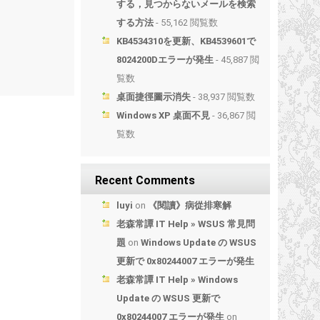
する，見つからないメールを検索
する方法
- 55,162 閲覧数
KB4534310を更新、KB4539601で
8024200Dエラーが発生
- 45,887 閲
覧数
桌面捷徑圖示消失
- 38,937 閲覧数
Windows XP 桌面不見
- 36,867 閲
覧数
Recent Comments
luyi
on
《閱讀》病從排寒解
老森常譚 IT Help » WSUS 常見問
題
on
Windows Update の WSUS
更新で 0x80244007 エラーが発生
老森常譚 IT Help » Windows
Update の WSUS 更新で
0x80244007 エラーが発生
on