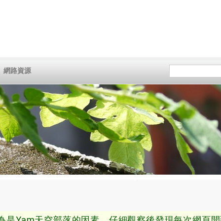
網路資源
為是Yam天空部落的因素
，
仔細觀察後發現每次網頁開