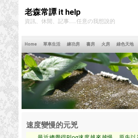
老森常譚 it help
資訊、休閒、記事......任意の我想說的
Home
單車生活
練功房
書房
火房
綠色天地
速度變慢的元兇
最近總覺得Blog速度越來越慢
，
原先以