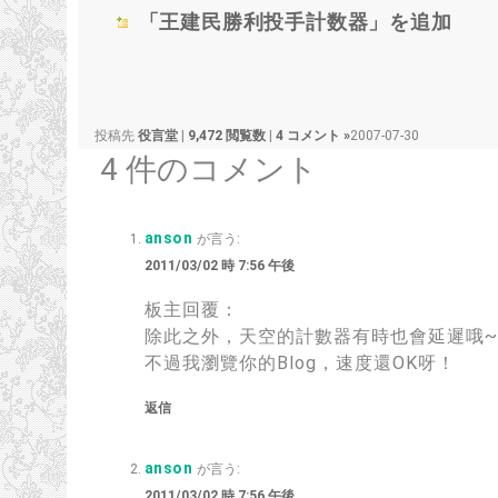
「王建民勝利投手計数器」を追加
投稿先
役言堂
|
9,472 閲覧数
|
4 コメント »
2007-07-30
4 件のコメント
anson
が言う:
2011/03/02 時 7:56 午後
板主回覆：
除此之外
，
天空的計數器有時也會延遲哦~
不過我瀏覽你的Blog
，
速度還OK呀！
返信
anson
が言う:
2011/03/02 時 7:56 午後