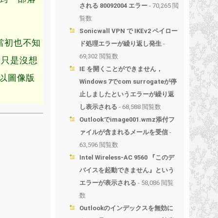
される 80092004 エラー
- 70,265 閲
覧数
Sonicwall VPN で IKEv2 ペイロー
當初也不知
ド処理エラーが繰り返し発生
-
69,302 閲覧数
，
只是沒想
IE を開くことができません，
以圖像版
Windows 7でcom surrogateが停
止しましたというエラーが繰り返
し表示される
- 68,588 閲覧数
Outlookでimage001.wmz添付フ
ァイルが含まれるメールを受信
-
63,596 閲覧数
Intel Wireless-AC 9560 『このデ
バイスを起動できません』という
エラーが表示される
- 58,086 閲覧
数
Outlookのインデックスを無効に