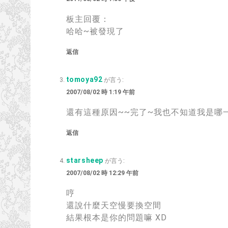
板主回覆：
哈哈~被發現了
返信
tomoya92
が言う:
2007/08/02 時 1:19 午前
還有這種原因~~完了~我也不知道我是哪一
返信
starsheep
が言う:
2007/08/02 時 12:29 午前
哼
還說什麼天空慢要換空間
結果根本是你的問題嘛 XD