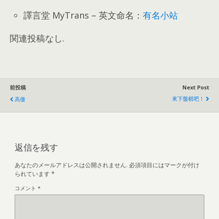
譯言堂 MyTrans
–
英文命名
：
有名小站
関連投稿なし.
前投稿
Next Post
來下盤棋吧！
高傲
返信を残す
あなたのメールアドレスは公開されません.
必須項目にはマークが付け
られています
*
コメント
*