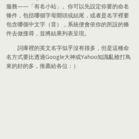
服務
——
「有名小站」
。
你可以先設定你要的命名
條件
，
包括哪個字母開頭或結尾
，
或者是名字裡要
包含哪個中文字（音）
，
系統便會依你的所設的條
件去做搜尋
，
並將結果列表呈現
。
詞庫裡的英文名字似乎沒有很多
，
但是這種命
名方式要比透過Google大神或Yahoo知識亂槍打鳥
來的好的多
，
推薦給各位
：）