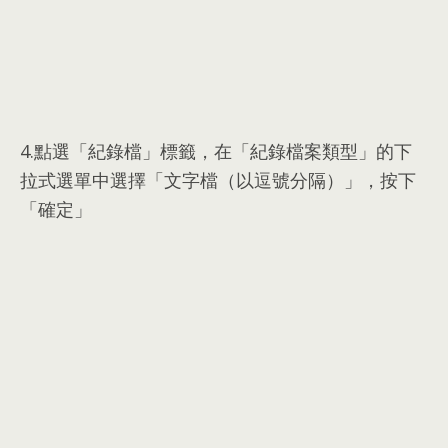
4.
點選「紀錄檔」標籤
，
在「紀錄檔案類型」的下
拉式選單中選擇「文字檔（以逗號分隔）」
，
按下
「確定」