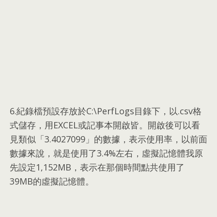
6.
紀錄檔預設存放於C
:\
PerfLogs目錄下
，
以.csv格
式儲存
，
用EXCEL或記事本開啟皆
。
開啟後可以看
見類似「3.4027099」的數據
，
表示使用率
，
以前面
數據來說
，
就是使用了3.4%左右
，
虛擬記憶體我原
先設定1,152MB
，
表示在那個時間點共使用了
39MB的虛擬記憶體
。