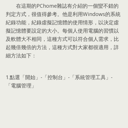
在這期的PChome雜誌有介紹的一個蠻不錯的
判定方式
，
很值得參考
。
他是利用Windows的系統
紀錄功能
，
紀錄虛擬記憶體的使用情形
，
以決定虛
擬記憶體要設定的大小
。
每個人使用電腦的習慣以
及軟體大不相同
，
這種方式可以符合個人需求
，
比
起幾倍幾倍的方法
，
這種方式對大家都很適用
，
詳
細方法如下
：
1.
點選「開始」-「控制台」-「系統管理工具」-
「電腦管理」