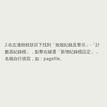
2.
在左邊樹枝狀目下找到「效能紀錄及警示」-「計
數器紀錄檔」
，
點擊右鍵選「新增紀錄檔設定」
，
名稱自行填寫
，
如
：
pagefile
。