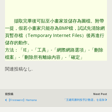
擷取完畢後可貼至小畫家並儲存為圖檔
。
附帶
一提
，
假若小畫家只能存為BMP檔
，
試試先清除網
頁暫存檔（Temporary Internet Files）後再進行
儲存的動作
。
方法
：
「IE」-「工具」-「網際網路選項」-「刪除
檔案」-「刪除所有離線內容」-「確定」
関連投稿なし.
前投稿
Next Post
「王建民勝利投手計数器」を追加
【Freeware】Hamana