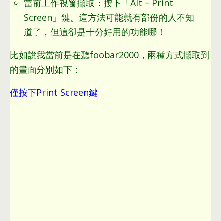
當前工作視窗擷取
：
按下「Alt
+
Print
Screen」鍵
。
這方法可能就有部份的人不知
道了
，
但這卻是十分好用的功能哪！
比如說我當前是在聽foobar2000
，
兩種方式擷取到
的畫面分別如下
：
僅按下Print Screen鍵