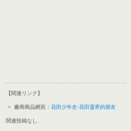
【関連リンク】
廠商商品網頁
：
花田少年史-花田靈界的朋友
関連投稿なし.