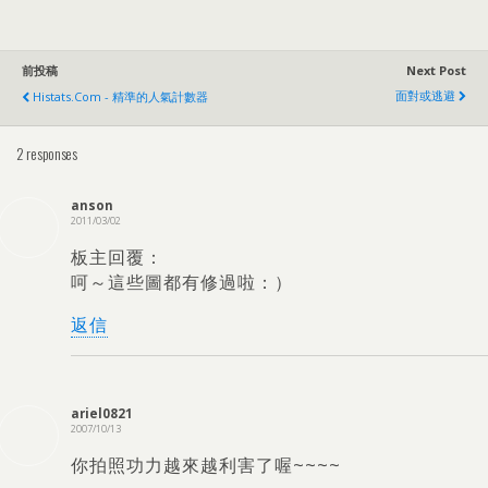
前投稿
Next Post
面對或逃避
Histats.com
-
精準的人氣計數器
2
responses
anson
2011/03/02
板主回覆：
呵～這些圖都有修過啦
：）
返信
ariel0821
2007/10/13
你拍照功力越來越利害了喔~~~~