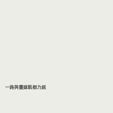
一路與靈媒凱都力妮