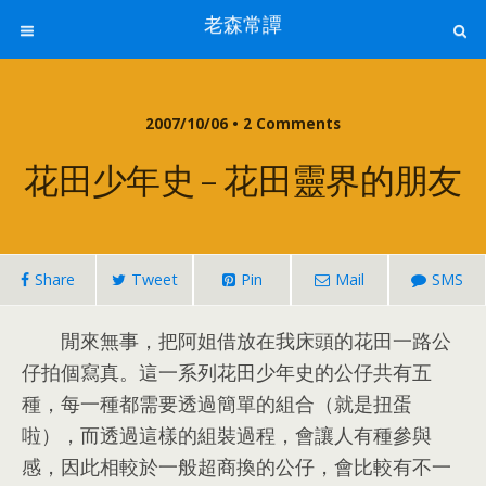
老森常譚
2007/10/06 • 2
Comments
花田少年史
–
花田靈界的朋友
Share
Tweet
Pin
Mail
SMS
閒來無事
，
把阿姐借放在我床頭的花田一路公
仔拍個寫真
。
這一系列花田少年史的公仔共有五
種
，
每一種都需要透過簡單的組合（就是扭蛋
啦）
，
而透過這樣的組裝過程
，
會讓人有種參與
感
，
因此相較於一般超商換的公仔
，
會比較有不一