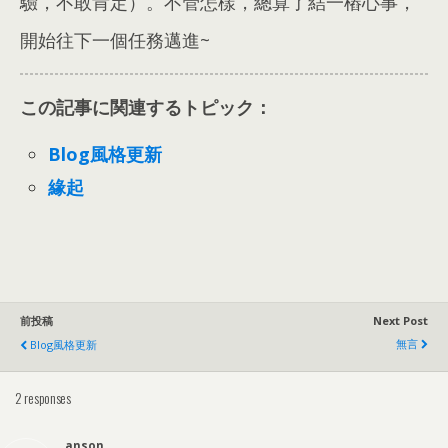
驗
，
不敢肯定）
。
不管怎樣
，
總算了結一樁心事
，
開始往下一個任務邁進~
この記事に関連するトピック：
Blog風格更新
緣起
前投稿
Next Post
無言
Blog風格更新
2
responses
anson