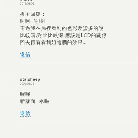
2011/03/02
板主回覆：
呵呵~謝啦
!!
不過我在局裡看到的色彩差蠻多的說
比較暗
,
對比比較深
,
應該是LCD的關係
回去再看看我姐電腦的效果
…
返信
starsheep
2007/03/26
喔喔
新版面~水啦
返信