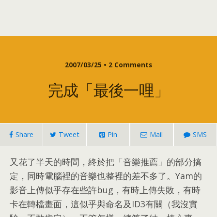
2007/03/25 • 2
Comments
完成「最後一哩」
Share
Tweet
Pin
Mail
SMS
又花了半天的時間
，
終於把「音樂推薦」的部分搞
定
，
同時電腦裡的音樂也整裡的差不多了
。
Yam的
影音上傳似乎存在些許bug
，
有時上傳失敗
，
有時
卡在轉檔畫面
，
這似乎與命名及ID3有關（我沒實